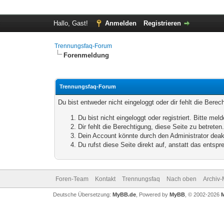
Hallo, Gast!
Anmelden
Registrieren
Trennungsfaq-Forum
Forenmeldung
Trennungsfaq-Forum
Du bist entweder nicht eingeloggt oder dir fehlt die Bere
Du bist nicht eingeloggt oder registriert. Bitte m
Dir fehlt die Berechtigung, diese Seite zu betrete
Dein Account könnte durch den Administrator deakt
Du rufst diese Seite direkt auf, anstatt das ents
Foren-Team
Kontakt
Trennungsfaq
Nach oben
Archiv
Deutsche Übersetzung:
MyBB.de
, Powered by
MyBB
, © 2002-2026