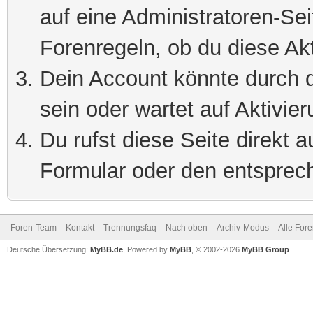
auf eine Administratoren-Se
Forenregeln, ob du diese Akt
Dein Account könnte durch d
sein oder wartet auf Aktivier
Du rufst diese Seite direkt 
Formular oder den entsprec
Foren-Team
Kontakt
Trennungsfaq
Nach oben
Archiv-Modus
Alle For
Deutsche Übersetzung:
MyBB.de
, Powered by
MyBB
, © 2002-2026
MyBB Group
.