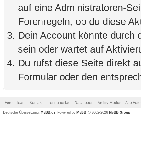
auf eine Administratoren-Se
Forenregeln, ob du diese Akt
Dein Account könnte durch d
sein oder wartet auf Aktivier
Du rufst diese Seite direkt 
Formular oder den entsprec
Foren-Team
Kontakt
Trennungsfaq
Nach oben
Archiv-Modus
Alle For
Deutsche Übersetzung:
MyBB.de
, Powered by
MyBB
, © 2002-2026
MyBB Group
.