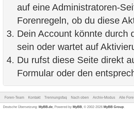
auf eine Administratoren-Se
Forenregeln, ob du diese Akt
Dein Account könnte durch d
sein oder wartet auf Aktivier
Du rufst diese Seite direkt 
Formular oder den entsprec
Foren-Team
Kontakt
Trennungsfaq
Nach oben
Archiv-Modus
Alle For
Deutsche Übersetzung:
MyBB.de
, Powered by
MyBB
, © 2002-2026
MyBB Group
.