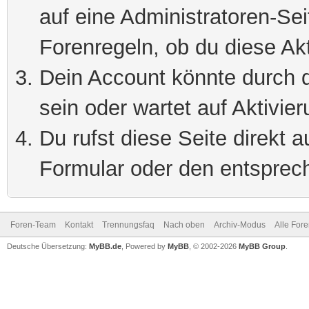
auf eine Administratoren-Se
Forenregeln, ob du diese Akt
Dein Account könnte durch d
sein oder wartet auf Aktivier
Du rufst diese Seite direkt 
Formular oder den entsprec
Foren-Team
Kontakt
Trennungsfaq
Nach oben
Archiv-Modus
Alle For
Deutsche Übersetzung:
MyBB.de
, Powered by
MyBB
, © 2002-2026
MyBB Group
.