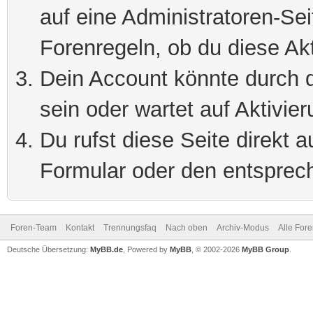
auf eine Administratoren-Se
Forenregeln, ob du diese Akt
Dein Account könnte durch d
sein oder wartet auf Aktivier
Du rufst diese Seite direkt 
Formular oder den entsprec
Foren-Team
Kontakt
Trennungsfaq
Nach oben
Archiv-Modus
Alle For
Deutsche Übersetzung:
MyBB.de
, Powered by
MyBB
, © 2002-2026
MyBB Group
.