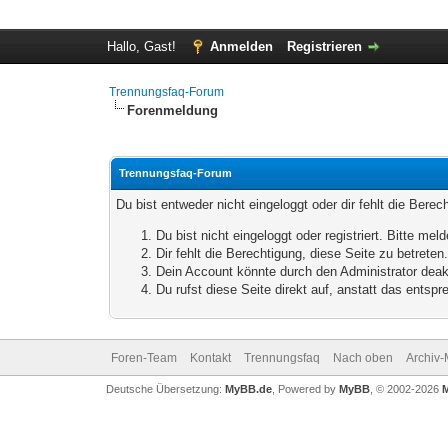
Hallo, Gast!
Anmelden
Registrieren
Trennungsfaq-Forum
Forenmeldung
Trennungsfaq-Forum
Du bist entweder nicht eingeloggt oder dir fehlt die Bere
Du bist nicht eingeloggt oder registriert. Bitte m
Dir fehlt die Berechtigung, diese Seite zu betrete
Dein Account könnte durch den Administrator deakt
Du rufst diese Seite direkt auf, anstatt das ents
Foren-Team
Kontakt
Trennungsfaq
Nach oben
Archiv
Deutsche Übersetzung:
MyBB.de
, Powered by
MyBB
, © 2002-2026