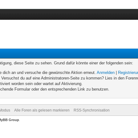
chtigung, diese Seite zu sehen. Grund dafür könnte einer der folgenden sein:
elde dich an und versuche die gewünschte Aktion erneut.
Anmelden
|
Registrier
n. Versuchst du auf eine Administratoren-Seite zu kommen? Lies in den Forenr
iviert worden sein oder wartet auf Aktivierung.
prechende Formular oder den entsprechenden Link zu benutzen.
-Modus
Alle Foren als gelesen markieren
RSS-Synchronisation
MyBB Group
.