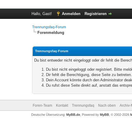
Hallo, Gast!
Anmelden
Registrieren
Trennungsfaq-Forum
Forenmeldung
Trennungsfaq-Forum
Du bist entweder nicht eingeloggt oder dir fehlt die Bere
Du bist nicht eingeloggt oder registriert. Bitte m
Dir fehlt die Berechtigung, diese Seite zu betrete
Dein Account könnte durch den Administrator deakt
Du rufst diese Seite direkt auf, anstatt das ents
Foren-Team
Kontakt
Trennungsfaq
Nach oben
Archiv
Deutsche Übersetzung:
MyBB.de
, Powered by
MyBB
, © 2002-2026