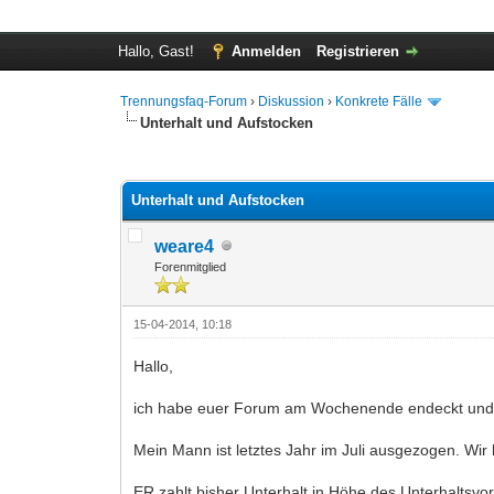
Hallo, Gast!
Anmelden
Registrieren
Trennungsfaq-Forum
›
Diskussion
›
Konkrete Fälle
Unterhalt und Aufstocken
0 Bewertung(en) - 0 im Durchschnitt
1
2
3
4
5
Unterhalt und Aufstocken
weare4
Forenmitglied
15-04-2014, 10:18
Hallo,
ich habe euer Forum am Wochenende endeckt und sch
Mein Mann ist letztes Jahr im Juli ausgezogen. Wir
ER zahlt bisher Unterhalt in Höhe des Unterhaltsv