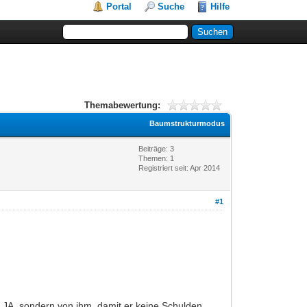
Portal
Suche
Hilfe
Themabewertung:
Baumstrukturmodus
Beiträge: 3
Themen: 1
Registriert seit: Apr 2014
#1
m JA, sondern von ihm, damit er keine Schulden