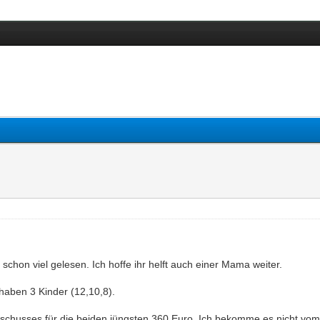
on viel gelesen. Ich hoffe ihr helft auch einer Mama weiter.
 haben 3 Kinder (12,10,8).
orschusses für die beiden jüngsten 360 Euro. Ich bekomme es nicht vo