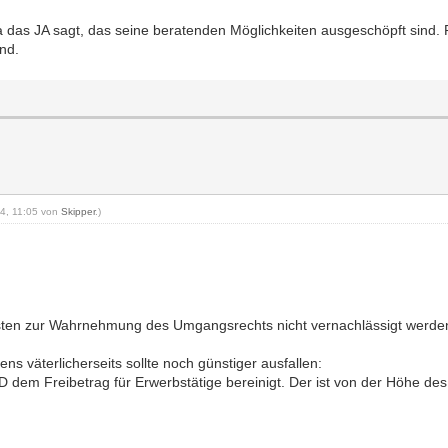
a das JA sagt, das seine beratenden Möglichkeiten ausgeschöpft sind.
ind.
014, 11:05 von
Skipper
.)
.
kosten zur Wahrnehmung des Umgangsrechts nicht vernachlässigt werde
väterlicherseits sollte noch günstiger ausfallen:
 dem Freibetrag für Erwerbstätige bereinigt. Der ist von der Höhe de