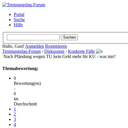
Portal
Suche
Hilfe
Hallo, Gast!
Anmelden
Registrieren
Trennungsfaq-Forum
›
Diskussion
›
Konkrete Fälle
Nach Pfändung wegen TU kein Geld mehr für KU - was tun?
Themabewertung:
0
Bewertung(en)
-
0
im
Durchschnitt
1
2
3
4