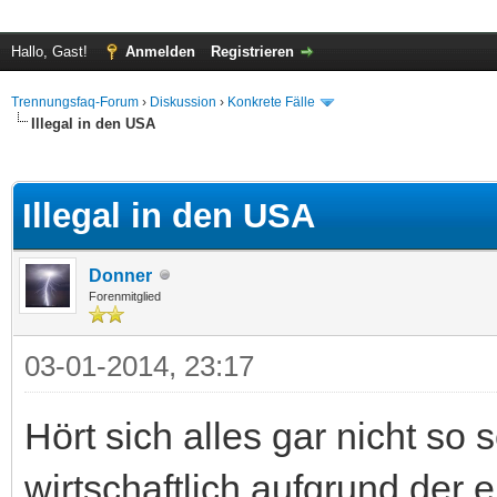
Hallo, Gast!
Anmelden
Registrieren
Trennungsfaq-Forum
›
Diskussion
›
Konkrete Fälle
Illegal in den USA
.67 im Durchschnitt
Illegal in den USA
Donner
Forenmitglied
03-01-2014, 23:17
Hört sich alles gar nicht so 
wirtschaftlich aufgrund der