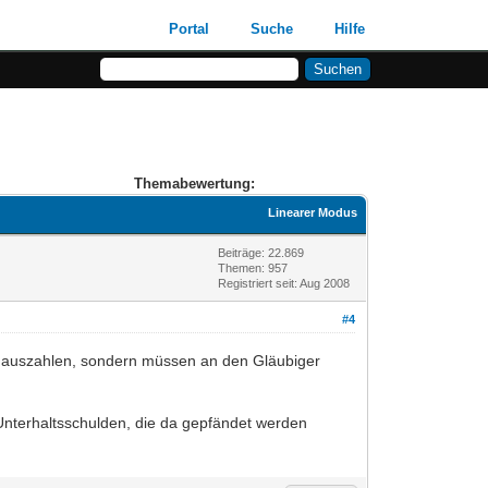
Portal
Suche
Hilfe
Themabewertung:
Linearer Modus
Beiträge: 22.869
Themen: 957
Registriert seit: Aug 2008
#4
ch auszahlen, sondern müssen an den Gläubiger
nterhaltsschulden, die da gepfändet werden