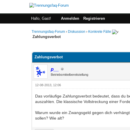
Hallo, Gast!
Anmelden
Registrieren
Trennungsfaq-Forum
›
Diskussion
›
Konkrete Fälle
Zahlungsverbot
1 Bewertung(en) - 2 im Durchschnitt
1
2
3
4
5
Zahlungsverbot
p__
Betriebsmittelbereitstellung
12-08-2013, 12:06
Das vorläufige Zahlungsverbot bedeutet, dass du b
auszahlen. Die klassische Vollstreckung einer Ford
Warum wurde ein Zwangsgeld gegen dich verhängt? 
sollen? Wie alt?