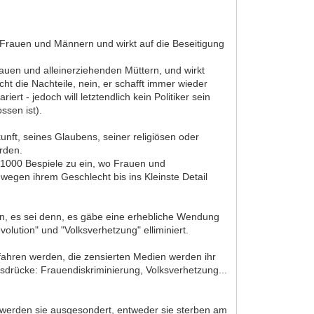
n Frauen und Männern und wirkt auf die Beseitigung
auen und alleinerziehenden Müttern, und wirkt
t die Nachteile, nein, er schafft immer wieder
rt - jedoch will letztendlich kein Politiker sein
ssen ist).
ft, seines Glaubens, seiner religiösen oder
rden.
 1000 Bespiele zu ein, wo Frauen und
 wegen ihrem Geschlecht bis ins Kleinste Detail
ern, es sei denn, es gäbe eine erhebliche Wendung
olution" und "Volksverhetzung" elliminiert.
rfahren werden, die zensierten Medien werden ihr
usdrücke: Frauendiskriminierung, Volksverhetzung...
 werden sie ausgesondert, entweder sie sterben am