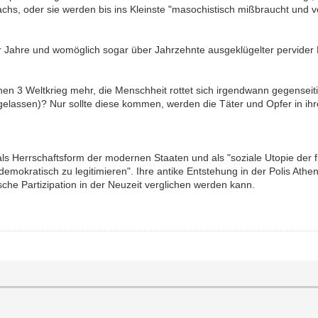
achs, oder sie werden bis ins Kleinste "masochistisch mißbraucht und v
r Jahre und womöglich sogar über Jahrzehnte ausgeklügelter pervider P
en 3 Weltkrieg mehr, die Menschheit rottet sich irgendwann gegenseitig
assen)? Nur sollte diese kommen, werden die Täter und Opfer in ihren 
als Herrschaftsform der modernen Staaten und als "soziale Utopie der 
emokratisch zu legitimieren". Ihre antike Entstehung in der Polis Athe
sche Partizipation in der Neuzeit verglichen werden kann.