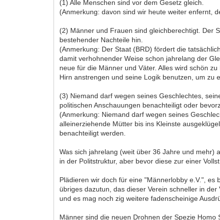
(1) Alle Menschen sind vor dem Gesetz gleich.
(Anmerkung: davon sind wir heute weiter enfernt, d
(2) Männer und Frauen sind gleichberechtigt. Der S
bestehender Nachteile hin.
(Anmerkung: Der Staat (BRD) fördert die tatsächli
damit verhohnender Weise schon jahrelang der Gleic
neue für die Männer und Väter. Alles wird schön zu l
Hirn anstrengen und seine Logik benutzen, um zu er
(3) Niemand darf wegen seines Geschlechtes, seine
politischen Anschauungen benachteiligt oder bevo
(Anmerkung: Niemand darf wegen seines Geschlechte
alleinerziehende Mütter bis ins Kleinste ausgeklüg
benachteiligt werden.
Was sich jahrelang (weit über 36 Jahre und mehr) a
in der Politstruktur, aber bevor diese zur einer Vo
Plädieren wir doch für eine "Männerlobby e.V.", es
übriges dazutun, das dieser Verein schneller in der
und es mag noch zig weitere fadenscheinige Ausdr
Männer sind die neuen Drohnen der Spezie Homo Sa