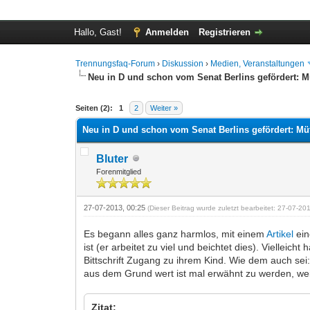
Hallo, Gast!
Anmelden
Registrieren
Trennungsfaq-Forum
›
Diskussion
›
Medien, Veranstaltungen
Neu in D und schon vom Senat Berlins gefördert: Mü
0 Bewertung(en) - 0 im Durchschnitt
1
2
3
4
5
Seiten (2):
1
2
Weiter »
Neu in D und schon vom Senat Berlins gefördert: Müt
Bluter
Forenmitglied
27-07-2013, 00:25
(Dieser Beitrag wurde zuletzt bearbeitet: 27-07-2
Es begann alles ganz harmlos, mit einem
Artikel
ein
ist (er arbeitet zu viel und beichtet dies). Vielleic
Bittschrift Zugang zu ihrem Kind. Wie dem auch sei:
aus dem Grund wert ist mal erwähnt zu werden, wei
Zitat: