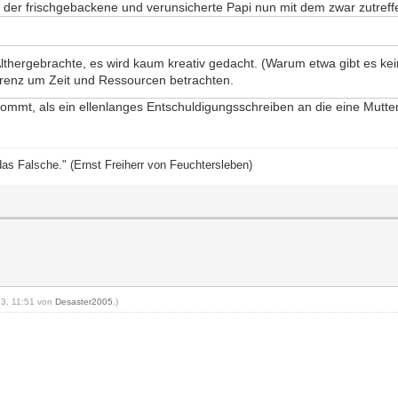
er frischgebackene und verunsicherte Papi nun mit dem zwar zutreffe
lthergebrachte, es wird kaum kreativ gedacht. (Warum etwa gibt es ke
renz um Zeit und Ressourcen betrachten.
ommt, als ein ellenlanges Entschuldigungsschreiben an die eine Mutte
das Falsche." (Ernst Freiherr von Feuchtersleben)
013, 11:51 von
Desaster2005
.)