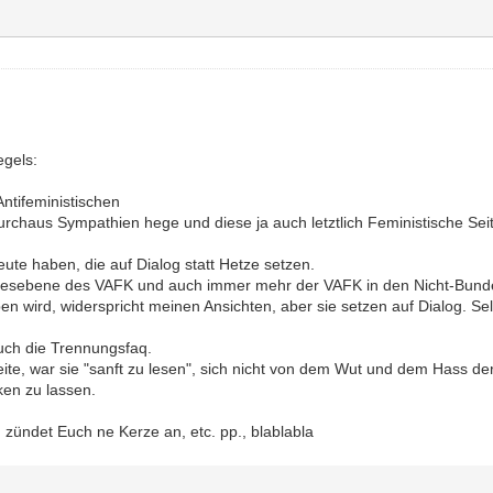
egels:
Antifeministischen
durchaus Sympathien hege und diese ja auch letztlich Feministische Sei
eute haben, die auf Dialog statt Hetze setzen.
ndesebene des VAFK und auch immer mehr der VAFK in den Nicht-Bund
n wird, widerspricht meinen Ansichten, aber sie setzen auf Dialog. Sel
auch die Trennungsfaq.
ite, war sie "sanft zu lesen", sich nicht von dem Wut und dem Hass der h
ken zu lassen.
, zündet Euch ne Kerze an, etc. pp., blablabla