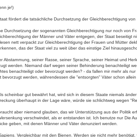
enn je!)
taat fördert die tatsächliche Durchsetzung der Gleichberechtigung vo
che Durchsetzung der sogenannten Gleichberechtigung nur noch von Fr
hberechtigung der Männer und Väter entgegen, der Staat beseitigt nich
esen nett verpackt zur Gleichberechtigung der Frauen und Mütter deklarie
kennen, das der Staat viel zu weit über das einstige Ziel hinausgescho
r Abstammung, seiner Rasse, seiner Sprache, seiner Heimat und Herkun
rzugt werden. Niemand darf wegen seiner Behinderung benachteiligt we
s benachteiligt oder bevorzugt werden? - da fallen mir mehr als nur
elt bevorzugt werden, währendessen die "entsorgten" Väter schon allein
ls scheinbar gut bewährt hat, wird sich in diesem Staate niemals änd
llstreckung überhaupt in der Lage wäre, würde sie schlichtweg wegen "Rev
 braucht aber niemand glauben, das wir Unterstützung aus der Politik e
 Versenkung verschwindet, als er entstanden ist. Ich benutze nur Die A
ücke geben, mit denen Männer und Väter denunziert werden.
piens. Vergleichbar mit den Bienen. Werden sie nicht mehr benötigt,