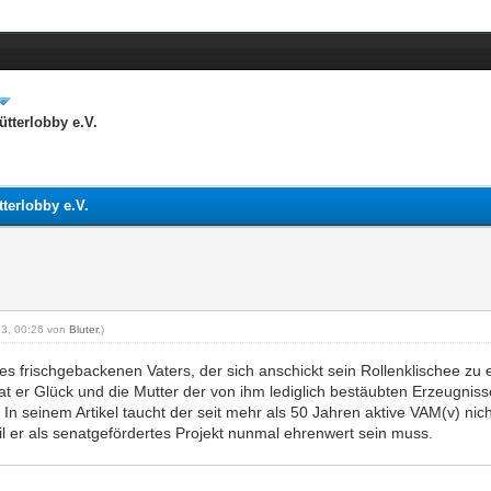
tterlobby e.V.
terlobby e.V.
013, 00:26 von
Bluter
.)
es frischgebackenen Vaters, der sich anschickt sein Rollenklischee zu 
ht hat er Glück und die Mutter der von ihm lediglich bestäubten Erzeugnis
 In seinem Artikel taucht der seit mehr als 50 Jahren aktive VAM(v) nich
l er als senatgefördertes Projekt nunmal ehrenwert sein muss.