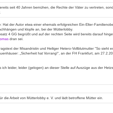
 bereits seit 40 Jahren bemühen, die Rechte der Väter zu vertreten, so
.
Hat der Autor etwa einer ehemals erfolgreichen Ein-Elter-Familienobe
chhängen und klopfe an, bei der Mütterlobby.
, Absatz 4 GG begrüßt und auf der rechten Seite wird bereits darauf hi
omas
dran sei.
agstext der Misandristin und Heiliger Hetero-Vollblutmutter "So sieht es
uenhäuser: „Sicherheit hat Vorrang!“, an der FH Frankfurt, am 27.2.201
 leider, leider (gelogen) an dieser Stelle auf Auszüge aus der Hetzsc
ür die Arbeit von Mütterlobby e. V. und lädt betroffene Mütter ein.