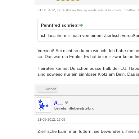
21-08-2012, 12:26
(Dieser Beitrag wurde zuletzt bearbeitet: 21-08-2
Pennfred schrieb:
ich lass ihn mir noch von einem Zierfisch versüße
Vorsicht! Sei nicht so dumm wie ich. Ich habe mei
so. Das war ein Fehler. Es hat bei mir zwar keine f
Heiraten kannst Du schon ausserhalb der EU. Habe 
sind sowieso nur ein sinnloser Klotz am Bein. Das i
Suchen
p__
Betriebsmittelbereitstellung
21-08-2012, 13:08
Zierfische kann man füttern, sie bewundern, ihnen 