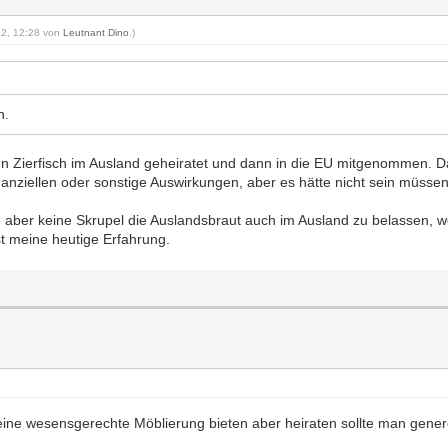
012, 12:28 von
Leutnant Dino
.)
n.
nen Zierfisch im Ausland geheiratet und dann in die EU mitgenommen. 
inanziellen oder sonstige Auswirkungen, aber es hätte nicht sein müssen
aber keine Skrupel die Auslandsbraut auch im Ausland zu belassen, w
st meine heutige Erfahrung.
eine wesensgerechte Möblierung bieten aber heiraten sollte man genere