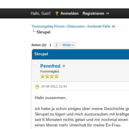
Hallo, Gast!
Anmelden
Registrieren
Trennungsfaq-Forum
›
Diskussion
›
Konkrete Fälle
Skrupel
2 Bewertung(en) - 5 im Durchschnitt
1
2
3
4
5
Seiten (2):
1
2
Weiter »
Skrupel
Pennfred
Forenmitglied
20-08-2012, 21:44
Hallo zusammen,
ich habe ja schon einiges über meine Geschichte ge
Skrupel zu lügen und mich auszurauben mit kräftige
seit 6 Monaten nichts getan und mir nochmal einen 
einen Monat mehr Unterhalt für meine Ex-Frau.