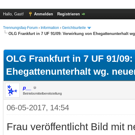
Hallo, Gast!
Anmelden
Registrieren
Trennungsfaq-Forum
›
Information
›
Gerichtsurteile
OLG Frankfurt in 7 UF 91/09: Verwirkung von Ehegattenunterhalt w
 im Durchschnitt
OLG Frankfurt in 7 UF 91/09
Ehegattenunterhalt wg. neue
p__
Betriebsmittelbereitstellung
06-05-2017, 14:54
Frau veröffentlicht Bild mit