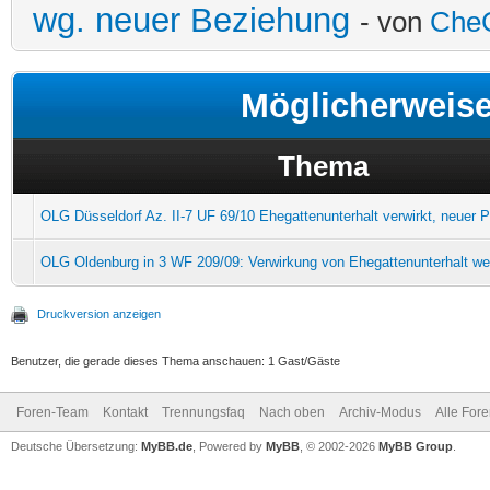
wg. neuer Beziehung
- von
Che
Möglicherweis
Thema
OLG Düsseldorf Az. II-7 UF 69/10 Ehegattenunterhalt verwirkt, neuer P
OLG Oldenburg in 3 WF 209/09: Verwirkung von Ehegattenunterhalt w
Druckversion anzeigen
Benutzer, die gerade dieses Thema anschauen: 1 Gast/Gäste
Foren-Team
Kontakt
Trennungsfaq
Nach oben
Archiv-Modus
Alle For
Deutsche Übersetzung:
MyBB.de
, Powered by
MyBB
, © 2002-2026
MyBB Group
.