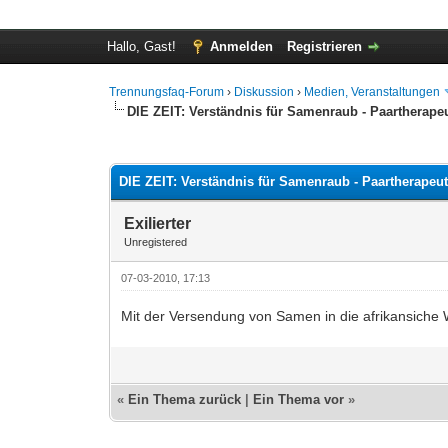
Hallo, Gast!
Anmelden
Registrieren
Trennungsfaq-Forum
›
Diskussion
›
Medien, Veranstaltungen
DIE ZEIT: Verständnis für Samenraub - Paartherape
0 Bewertung(en) - 0 im Durchschnitt
1
2
3
4
5
DIE ZEIT: Verständnis für Samenraub - Paartherapeu
Exilierter
Unregistered
07-03-2010, 17:13
Mit der Versendung von Samen in die afrikansiche W
«
Ein Thema zurück
|
Ein Thema vor
»