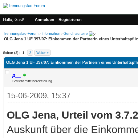
Hallo, Gast!
Anmelden
Registrieren
Trennungsfaq-Forum
›
Information
›
Gerichtsurteile
OLG Jena 1 UF 397/07: Einkommen der Partnerin eines Unterhaltspfli
 im Durchschnitt
Seiten (2):
1
2
Weiter »
OLG Jena 1 UF 397/07: Einkommen der Partnerin eines Unterhaltspfl
p__
Betriebsmittelbereitstellung
15-06-2009, 15:37
OLG Jena, Urteil vom 3.7.
Auskunft über die Einkomme