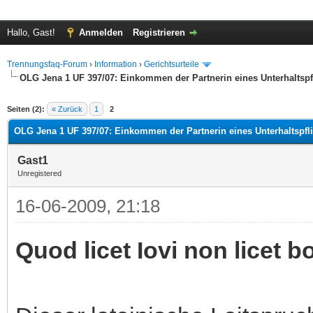
Hallo, Gast!
Anmelden
Registrieren
Trennungsfaq-Forum
›
Information
›
Gerichtsurteile
OLG Jena 1 UF 397/07: Einkommen der Partnerin eines Unterhaltspf
 im Durchschnitt
Seiten (2):
« Zurück
1
2
OLG Jena 1 UF 397/07: Einkommen der Partnerin eines Unterhaltspfl
Gast1
Unregistered
16-06-2009, 21:18
Quod licet Iovi non licet b