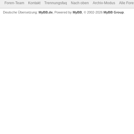
Foren-Team
Kontakt
Trennungsfaq
Nach oben
Archiv-Modus
Alle For
Deutsche Übersetzung:
MyBB.de
, Powered by
MyBB
, © 2002-2026
MyBB Group
.