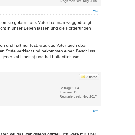
Registriert seit: Aug 2008
#82
haben sie gelernt, uns Väter hat man weggedrängt.
 nicht in unser Leben lassen und die Forderungen
ten und hält nur fest, was das Vater auch über
sten Stufe verklagt und bekommen einen Beschluss
jeder zahlt seins) und hat hoffentlich was
Zitieren
Beiträge: 504
Themen: 13
Registriert seit: Nov 2017
#83
n wir das wenigstens offiziell. Ich wäre mir aber