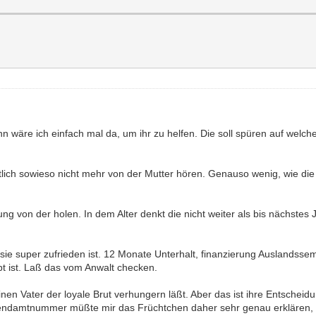
äre ich einfach mal da, um ihr zu helfen. Die soll spüren auf welchen E
tlich sowieso nicht mehr von der Mutter hören. Genauso wenig, wie die
ung von der holen. In dem Alter denkt die nicht weiter als bis nächstes
 sie super zufrieden ist. 12 Monate Unterhalt, finanzierung Auslandsseme
bt ist. Laß das vom Anwalt checken.
en Vater der loyale Brut verhungern läßt. Aber das ist ihre Entscheidung
endamtnummer müßte mir das Früchtchen daher sehr genau erklären, we