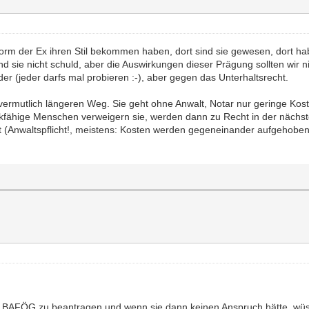
essform der Ex ihren Stil bekommen haben, dort sind sie gewesen, dort 
ind sie nicht schuld, aber die Auswirkungen dieser Prägung sollten wir
der (jeder darfs mal probieren :-), aber gegen das Unterhaltsrecht.
m vermutlich längeren Weg. Sie geht ohne Anwalt, Notar nur geringe Kos
enkfähige Menschen verweigern sie, werden dann zu Recht in der näch
 (Anwaltspflicht!, meistens: Kosten werden gegeneinander aufgehoben, 
 BAFÖG zu beantragen und wenn sie dann keinen Anspruch hätte, wüsste