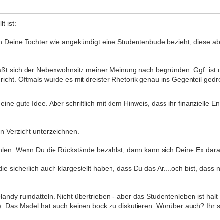
t ist:
enn Deine Tochter wie angekündigt eine Studentenbude bezieht, diese 
t sich der Nebenwohnsitz meiner Meinung nach begründen. Ggf. ist d
richt. Oftmals wurde es mit dreister Rhetorik genau ins Gegenteil ged
eine gute Idee. Aber schriftlich mit dem Hinweis, dass ihr finanzielle 
en Verzicht unterzeichnen.
ahlen. Wenn Du die Rückstände bezahlst, dann kann sich Deine Ex dara
e sicherlich auch klargestellt haben, dass Du das Ar....och bist, dass
andy rumdatteln. Nicht übertrieben - aber das Studentenleben ist halt
. Das Mädel hat auch keinen bock zu diskutieren. Worüber auch? Ihr sei