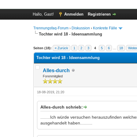
Hallo, Gast!
Anmelden
Registrieren
Trennungsfaq-Forum
›
Diskussion
›
Konkrete Fälle
Tochter wird 18 - Ideensammlung
0 Bewertung(en) - 0 im Durchschnitt
1
2
3
4
5
Seiten (18):
« Zurück
1
2
3
4
5
6
…
18
Weite
Tochter wird 18 - Ideensammlung
Alles-durch
Forenmitglied
18-08-2019, 21:20
Alles-durch schrieb:
........Ich würde versuchen herauszufinden welches
ausgehandelt haben..........