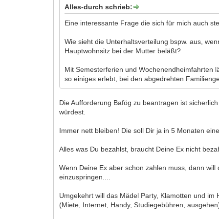
Alles-durch schrieb:
Eine interessante Frage die sich für mich auch stell
Wie sieht die Unterhaltsverteilung bspw. aus, w
Hauptwohnsitz bei der Mutter beläßt?
Mit Semesterferien und Wochenendheimfahrten läß
so einiges erlebt, bei den abgedrehten Familienge
Die Aufforderung Bafög zu beantragen ist sicherlich 
würdest.
Immer nett bleiben! Die soll Dir ja in 5 Monaten ein
Alles was Du bezahlst, braucht Deine Ex nicht bez
Wenn Deine Ex aber schon zahlen muss, dann will di
einzuspringen....
Umgekehrt will das Mädel Party, Klamotten und im H
(Miete, Internet, Handy, Studiegebühren, ausgehen)