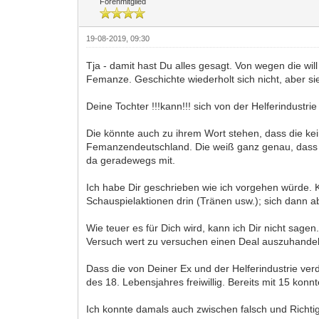
Forenmitglied
19-08-2019, 09:30
Tja - damit hast Du alles gesagt. Von wegen die wil
Femanze. Geschichte wiederholt sich nicht, aber sie
Deine Tochter !!!kann!!! sich von der Helferindustri
Die könnte auch zu ihrem Wort stehen, dass die kein 
Femanzendeutschland. Die weiß ganz genau, dass D
da geradewegs mit.
Ich habe Dir geschrieben wie ich vorgehen würde. 
Schauspielaktionen drin (Tränen usw.); sich dann 
Wie teuer es für Dich wird, kann ich Dir nicht sagen
Versuch wert zu versuchen einen Deal auszuhandel
Dass die von Deiner Ex und der Helferindustrie verdo
des 18. Lebensjahres freiwillig. Bereits mit 15 kon
Ich konnte damals auch zwischen falsch und Richtig 