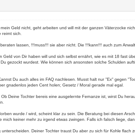
l mein Geld nicht, geht arbeiten und will mit der ganzen Väterzocke nic
 reimt sich.
e beraten lassen, !!!muss!!! sie aber nicht. Die !!!kann!!! auch zum Anwa
Geld von Dir haben will und sich selbst ernährt, wie es mit 18 fast übera
u gezockt wurdest. Wie können sich ansonsten solche Schulden auftür
Kannst Du auch alles im FAQ nachlesen. Musst halt nur "Ex" gegen "To
aber gnadenlos jeden Cent holen; Gesetz / Moral gerade mal egal.
. Ob Deine Tochter bereis eine ausgelernte Femanze ist, wirst Du heraus
n.
rben wurde / wird, scheint klar zu sein. Die Beratung bei diesen Arschlö
nte mich keiner mehr zu irgend etwas zwingen. Falls ich falsch liege, d
unterscheiden. Deiner Tochter traust Du aber zu sich für Kohle flach z