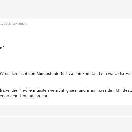
021, 00:21 von
akay
.)
en?
 Wenn ich nicht den Mindestunterhalt zahlen könnte, dann wäre die Frag
n habe, die Kredite müssten vernünftig sein und man muss den Mindest
n wegen dem Umgangsrecht.