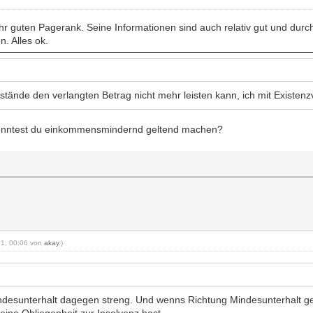
sehr guten Pagerank. Seine Informationen sind auch relativ gut und dur
. Alles ok.
mstände den verlangten Betrag nicht mehr leisten kann, ich mit Existe
konntest du einkommensmindernd geltend machen?
021, 00:06 von
akay
.)
indesunterhalt dagegen streng. Und wenns Richtung Mindesunterhalt ge
eine Obliegenheit zur Insolvenz hast.