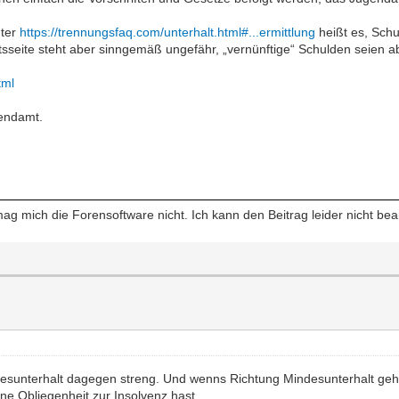
nter
https://trennungsfaq.com/unterhalt.html#...ermittlung
heißt es, Schu
sseite steht aber sinngemäß ungefähr, „vernünftige“ Schulden seien a
tml
gendamt.
mag mich die Forensoftware nicht. Ich kann den Beitrag leider nicht be
ndesunterhalt dagegen streng. Und wenns Richtung Mindesunterhalt geh
ne Obliegenheit zur Insolvenz hast.