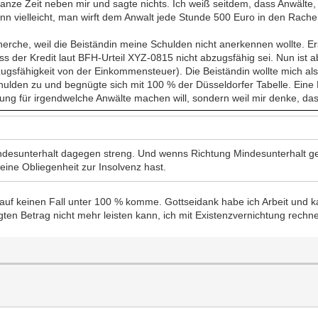
anze Zeit neben mir und sagte nichts. Ich weiß seitdem, dass Anwälte,
n vielleicht, man wirft dem Anwalt jede Stunde 500 Euro in den Rache
cherche, weil die Beiständin meine Schulden nicht anerkennen wollte. E
 der Kredit laut BFH-Urteil XYZ-0815 nicht abzugsfähig sei. Nun ist a
bzugsfähigkeit von der Einkommensteuer). Die Beiständin wollte mich 
chulden zu und begnügte sich mit 100 % der Düsseldorfer Tabelle. Ein
erbung für irgendwelche Anwälte machen will, sondern weil mir denke, d
indesunterhalt dagegen streng. Und wenns Richtung Mindesunterhalt ge
eine Obliegenheit zur Insolvenz hast.
ich auf keinen Fall unter 100 % komme. Gottseidank habe ich Arbeit und 
en Betrag nicht mehr leisten kann, ich mit Existenzvernichtung rechn