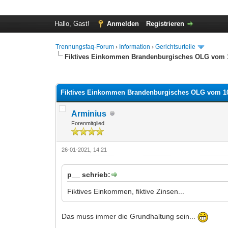
Hallo, Gast!
Anmelden
Registrieren
Trennungsfaq-Forum
›
Information
›
Gerichtsurteile
Fiktives Einkommen Brandenburgisches OLG vom 1
2 Bewertung(en) - 4 im Durchschnitt
1
2
3
4
5
Fiktives Einkommen Brandenburgisches OLG vom 10
Arminius
Forenmitglied
26-01-2021, 14:21
p__ schrieb:
Fiktives Einkommen, fiktive Zinsen...
Das muss immer die Grundhaltung sein...