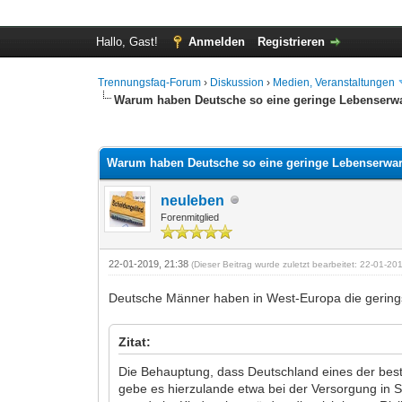
Hallo, Gast!
Anmelden
Registrieren
Trennungsfaq-Forum
›
Diskussion
›
Medien, Veranstaltungen
Warum haben Deutsche so eine geringe Lebenserw
0 Bewertung(en) - 0 im Durchschnitt
1
2
3
4
5
Warum haben Deutsche so eine geringe Lebenserwa
neuleben
Forenmitglied
22-01-2019, 21:38
(Dieser Beitrag wurde zuletzt bearbeitet: 22-01-2
Deutsche Männer haben in West-Europa die gering
Zitat:
Die Behauptung, dass Deutschland eines der best
gebe es hierzulande etwa bei der Versorgung in 