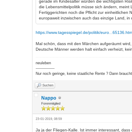
gerade im Kindesalter würden die wichtigsten 
die Lebensmittelpolitik müsse sich ändern, meint 
Fertiggerichten noch die Pflicht zur einheitliche
europaweit inzwischen auch das einzige Land, in
https://www.tagesspiegel.de/politik/euro...65136.htm
Mal schön, dass mit den Märchen aufgeräumt wird, wi
Deutsche Männer werden halt einfach verheizt, kei
neuleben
----------------
Nur noch geringe, keine staatliche Rente ? Dann brauc
Suchen
Nappo
Forenmitglied
23-01-2019, 08:59
Ja ja der Fliegen-Kalle. Ist immer interessant, da