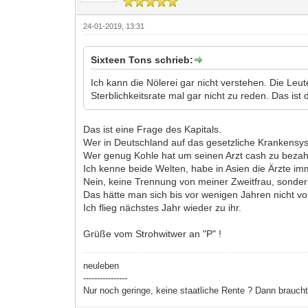
24-01-2019, 13:31
Sixteen Tons schrieb:
Ich kann die Nölerei gar nicht verstehen. Die Le
Sterblichkeitsrate mal gar nicht zu reden. Das i
Das ist eine Frage des Kapitals.
Wer in Deutschland auf das gesetzliche Krankensyst
Wer genug Kohle hat um seinen Arzt cash zu bezahl
Ich kenne beide Welten, habe in Asien die Ärzte i
Nein, keine Trennung von meiner Zweitfrau, sondern
Das hätte man sich bis vor wenigen Jahren nicht vo
Ich flieg nächstes Jahr wieder zu ihr.
Grüße vom Strohwitwer an "P" !
neuleben
----------------
Nur noch geringe, keine staatliche Rente ? Dann brauc