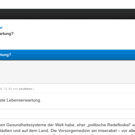
artung?
rtung?
019, 21:41 von
neuleben
.)
ste Lebenserwartung.
en Gesundheitssysteme der Welt habe, eher „politische Redefloskel“ a
Städten und auf dem Land. Die Vorsorgemedizin sei miserabel – vor a