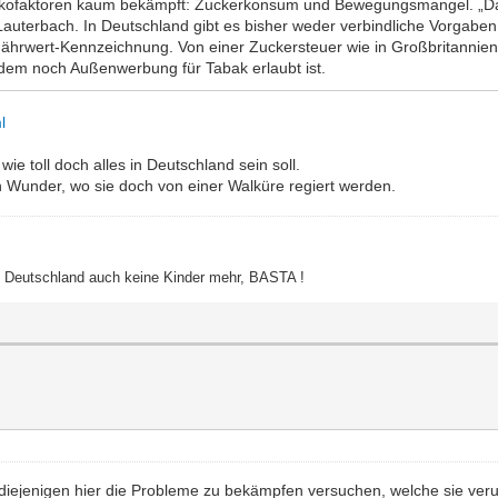
Risikofaktoren kaum bekämpft: Zuckerkonsum und Bewegungsmangel. „D
Lauterbach. In Deutschland gibt es bisher weder verbindliche Vorgaben
n Nährwert-Kennzeichnung. Von einer Zuckersteuer wie in Großbritannien
 dem noch Außenwerbung für Tabak erlaubt ist.
l
e toll doch alles in Deutschland sein soll.
n Wunder, wo sie doch von einer Walküre regiert werden.
ht Deutschland auch keine Kinder mehr, BASTA !
ss diejenigen hier die Probleme zu bekämpfen versuchen, welche sie v