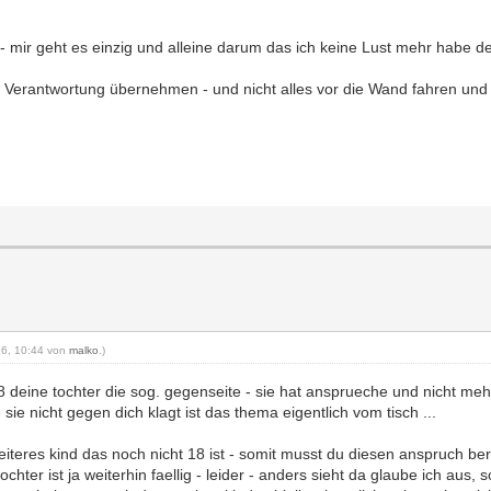
 - mir geht es einzig und alleine darum das ich keine Lust mehr habe 
iell Verantwortung übernehmen - und nicht alles vor die Wand fahren un
016, 10:44 von
malko
.)
18 deine tochter die sog. gegenseite - sie hat ansprueche und nicht meh
ie nicht gegen dich klagt ist das thema eigentlich vom tisch ...
eiteres kind das noch nicht 18 ist - somit musst du diesen anspruch b
ochter ist ja weiterhin faellig - leider - anders sieht da glaube ich aus,