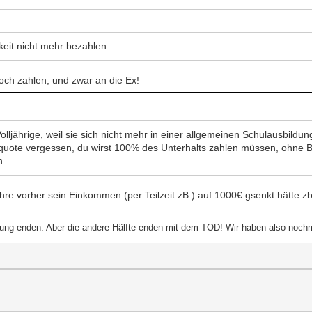
keit nicht mehr bezahlen.
noch zahlen, und zwar an die Ex!
 Volljährige, weil sie sich nicht mehr in einer allgemeinen Schulausbild
uote vergessen, du wirst 100% des Unterhalts zahlen müssen, ohne Bet
n.
e vorher sein Einkommen (per Teilzeit zB.) auf 1000€ gsenkt hätte z
eidung enden. Aber die andere Hälfte enden mit dem TOD! Wir haben also noc