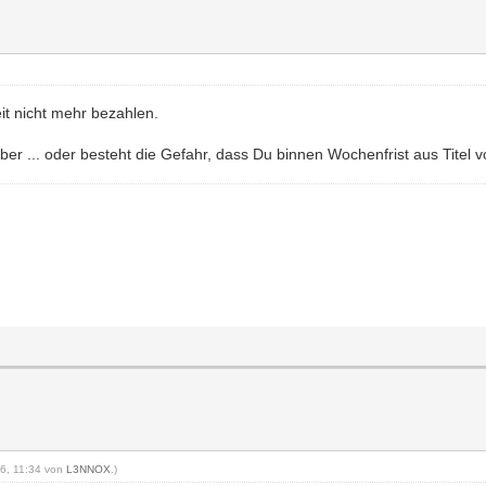
it nicht mehr bezahlen.
über ... oder besteht die Gefahr, dass Du binnen Wochenfrist aus Titel vo
016, 11:34 von
L3NNOX
.)