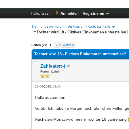
Hallo, Gast!
Anmelden
Registrieren
Trennungsfaq-Forum
›
Diskussion
›
Konkrete Fälle
Tochter wird 18 - Fiktives Einkommen unterstellen?
0 Bewertung(en) - 0 im Durchschnitt
1
2
3
4
5
Seiten (2):
1
2
Weiter »
Tochter wird 18 - Fiktives Einkommen unterstellen?
Zahlvater:-)
Forenmitglied
20-04-2016, 09:40
Hallo zusammen,
Vorab: Ich habe im Forum nach ähnlichen Fällen ges
Nächsten Monat wird meine Tochter 18 Jahre jung