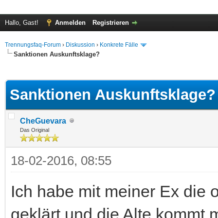
Hallo, Gast!
Anmelden
Registrieren
Trennungsfaq-Forum
›
Diskussion
›
Konkrete Fälle
Sanktionen Auskunftsklage?
 im Durchschnitt
Sanktionen Auskunftsklage?
CheGuevara
Das Original
18-02-2016, 08:55
Ich habe mit meiner Ex die 
geklärt und die Alte kommt 