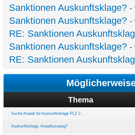
Sanktionen Auskunftsklage?
-
Sanktionen Auskunftsklage?
-
RE: Sanktionen Auskunftskla
Sanktionen Auskunftsklage?
-
RE: Sanktionen Auskunftskla
Möglicherweis
Thema
Suche Anwalt für Auskunftsklage PLZ 2....
Auskunftsklage, Anwaltszwang?