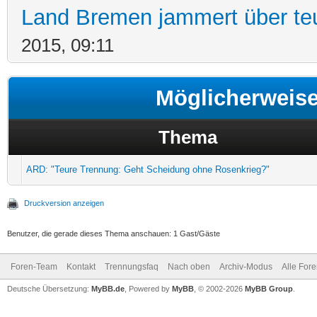
Land Bremen jammert über te
2015, 09:11
Möglicherweis
Thema
ARD: "Teure Trennung: Geht Scheidung ohne Rosenkrieg?"
Druckversion anzeigen
Benutzer, die gerade dieses Thema anschauen: 1 Gast/Gäste
Foren-Team
Kontakt
Trennungsfaq
Nach oben
Archiv-Modus
Alle For
Deutsche Übersetzung:
MyBB.de
, Powered by
MyBB
, © 2002-2026
MyBB Group
.