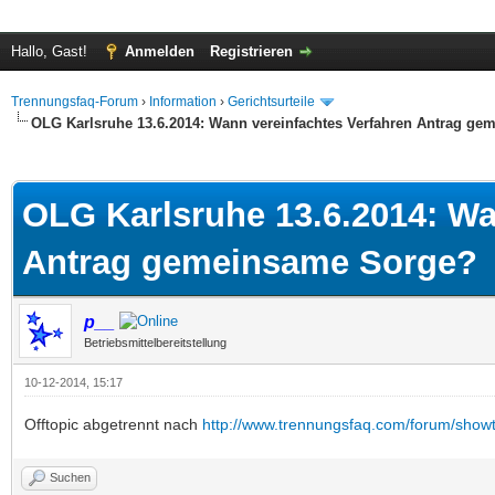
Hallo, Gast!
Anmelden
Registrieren
Trennungsfaq-Forum
›
Information
›
Gerichtsurteile
OLG Karlsruhe 13.6.2014: Wann vereinfachtes Verfahren Antrag g
 im Durchschnitt
OLG Karlsruhe 13.6.2014: Wa
Antrag gemeinsame Sorge?
p__
Betriebsmittelbereitstellung
10-12-2014, 15:17
Offtopic abgetrennt nach
http://www.trennungsfaq.com/forum/showt
Suchen