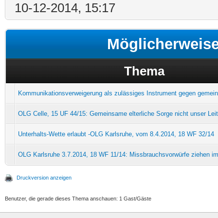
10-12-2014, 15:17
Möglicherweis
Thema
Kommunikationsverweigerung als zulässiges Instrument gegen gemei
OLG Celle, 15 UF 44/15: Gemeinsame elterliche Sorge nicht unser Leit
Unterhalts-Wette erlaubt -OLG Karlsruhe, vom 8.4.2014, 18 WF 32/14
OLG Karlsruhe 3.7.2014, 18 WF 11/14: Missbrauchsvorwürfe ziehen i
Druckversion anzeigen
Benutzer, die gerade dieses Thema anschauen: 1 Gast/Gäste