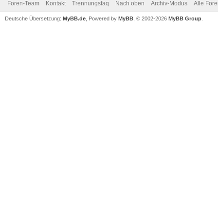
Foren-Team
Kontakt
Trennungsfaq
Nach oben
Archiv-Modus
Alle For
Deutsche Übersetzung:
MyBB.de
, Powered by
MyBB
, © 2002-2026
MyBB Group
.