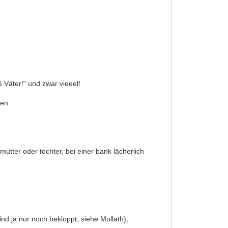
 Väter!" und zwar vieeel!
sen.
utter oder tochter, bei einer bank lächerlich
nd ja nur noch bekloppt, siehe Mollath),