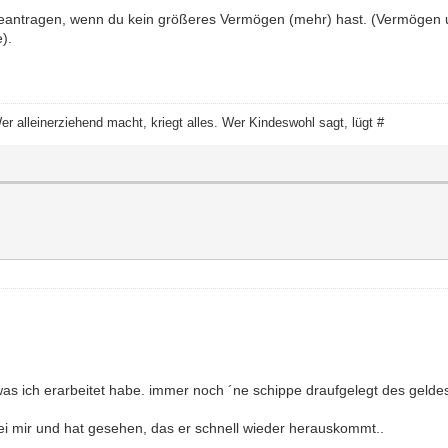
 beantragen, wenn du kein größeres Vermögen (mehr) hast. (Vermögen u
).
 Wer alleinerziehend macht, kriegt alles. Wer Kindeswohl sagt, lügt #
 was ich erarbeitet habe. immer noch ´ne schippe draufgelegt des geld
ei mir und hat gesehen, das er schnell wieder herauskommt..