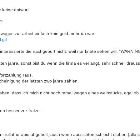
e keine antwort.
t?
eges zur arbeit einfach kein geld mehr da war...
.gif
interessierte die nachgeburt nicht. weil nur knete sehen will. "WARNING
zten jahre, sonst bist du wenn die firma es verlangt, sehr schnell draus
fortzahlung raus.
scheinigung der letzten zwo jahre zählen.
haben, dass ich mich nicht noch mmal wegen eines weibstücks, egal ob m
en besser zur fratze.
itrullatherapie abgeholt, auch wenn aussichten schlecht stehen.(alle si