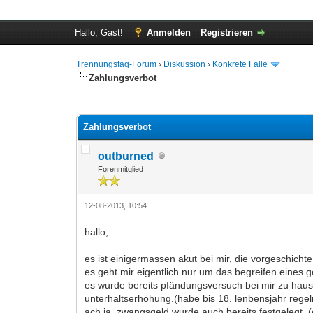
Hallo, Gast!
Anmelden
Registrieren
Trennungsfaq-Forum
›
Diskussion
›
Konkrete Fälle
Zahlungsverbot
1 Bewertung(en) - 2 im Durchschnitt
1
2
3
4
5
Zahlungsverbot
outburned
Forenmitglied
12-08-2013, 10:54
hallo,
es ist einigermassen akut bei mir, die vorgeschichte 
es geht mir eigentlich nur um das begreifen eines g
es wurde bereits pfändungsversuch bei mir zu haus
unterhaltserhöhung.(habe bis 18. lenbensjahr regelm
ach ja, zwangsgeld wurde auch bereits festgelegt. (