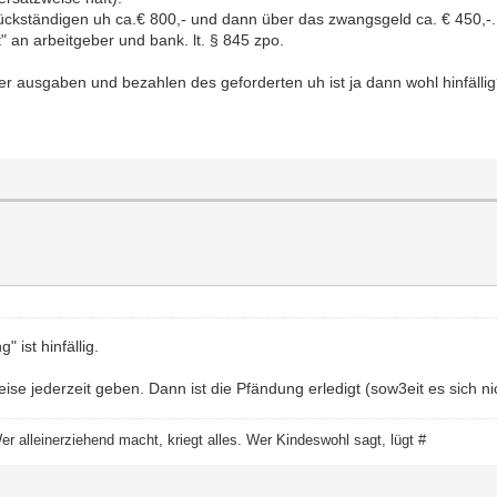
rückständigen uh ca.€ 800,- und dann über das zwangsgeld ca. € 450,-.
" an arbeitgeber und bank. lt. § 845 zpo.
 ausgaben und bezahlen des geforderten uh ist ja dann wohl hinfälli
ist hinfällig.
se jederzeit geben. Dann ist die Pfändung erledigt (sow3eit es sich 
 Wer alleinerziehend macht, kriegt alles. Wer Kindeswohl sagt, lügt #