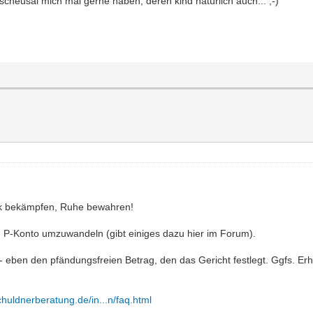
scheusal mich mal gerne haben, deren kind natürlich auch... ;-)
hock bekämpfen, Ruhe bewahren!
 ein P-Konto umzuwandeln (gibt einiges dazu hier im Forum).
- eben den pfändungsfreien Betrag, den das Gericht festlegt. Ggfs. E
huldnerberatung.de/in...n/faq.html