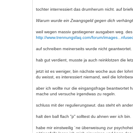
tochter interressiert das drumherum nicht. auf brief
Warum wurde ein Zwangsgeld gegen dich verhäng
weil wegen massiv gestiegener ausgaben weg. des w
http://www.trennungsfaq.com/forum/images...nfused
auf schreiben meinerseits wurde nicht geantwortet. 
hab gut verdient, musste ja auch reinklotzen die let
jetzt ist es weniger, bin nächste woche aus der lohn
du weisst, es interessiert niemand, weil die lohnbe
aber ich wollte nur die eingangsfrage beantwortet 
mache und versuche irgendwas zu regeln.
schluss mit der regulierungswut. das steht eh ander
halt den ball flach "p" solltest du ahnen wer ich bin.
habe mir einstweilig ´ne überweisung zur psychohein