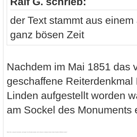
Ralf G. schrieb:
der Text stammt aus einem 
ganz bösen Zeit
Nachdem im Mai 1851 das v
geschaffene Reiterdenkmal 
Linden aufgestellt worden w
am Sockel des Monuments ei
"Alter Fritz, steig du hernieder, und regier' die Preußen wieder, laß in diesen schweren Zeiten lieber Friedrich Wilhelm reiten!"