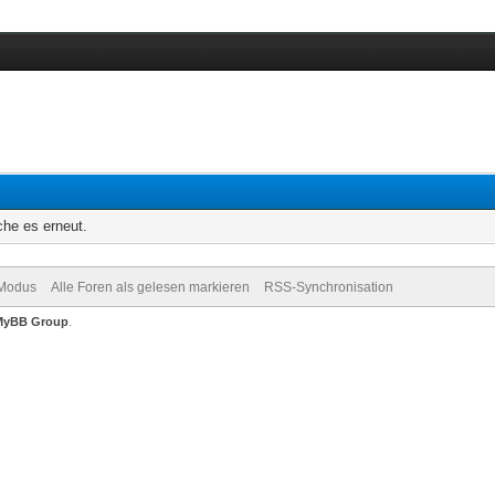
che es erneut.
-Modus
Alle Foren als gelesen markieren
RSS-Synchronisation
MyBB Group
.