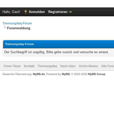
Hallo, Gast!
Anmelden
Registrieren
Trennungsfaq-Forum
Forenmeldung
Trennungsfaq-Forum
Der Suchbegriff ist ungültig. Bitte gehe zurück und versuche es erneut.
Foren-Team
Kontakt
Trennungsfaq
Nach oben
Archiv-Modus
Alle For
Deutsche Übersetzung:
MyBB.de
, Powered by
MyBB
, © 2002-2026
MyBB Group
.