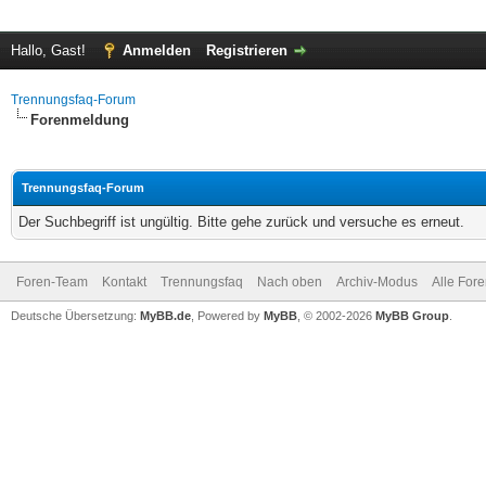
Hallo, Gast!
Anmelden
Registrieren
Trennungsfaq-Forum
Forenmeldung
Trennungsfaq-Forum
Der Suchbegriff ist ungültig. Bitte gehe zurück und versuche es erneut.
Foren-Team
Kontakt
Trennungsfaq
Nach oben
Archiv-Modus
Alle For
Deutsche Übersetzung:
MyBB.de
, Powered by
MyBB
, © 2002-2026
MyBB Group
.