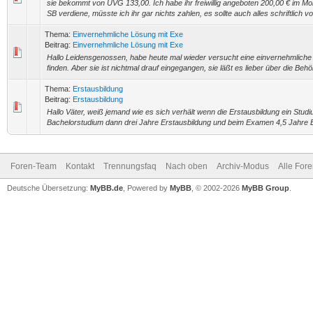
sie bekommt von UVG 133,00. Ich habe ihr freiwillig angeboten 200,00 € im Mo
SB verdiene, müsste ich ihr gar nichts zahlen, es sollte auch alles schriftlich v
Thema:
Einvernehmliche Lösung mit Exe
Beitrag:
Einvernehmliche Lösung mit Exe
Hallo Leidensgenossen, habe heute mal wieder versucht eine einvernehmliche
finden. Aber sie ist nichtmal drauf eingegangen, sie läßt es lieber über die Beh
Thema:
Erstausbildung
Beitrag:
Erstausbildung
Hallo Väter, weiß jemand wie es sich verhält wenn die Erstausbildung ein Studiu
Bachelorstudium dann drei Jahre Erstausbildung und beim Examen 4,5 Jahre Er
Foren-Team
Kontakt
Trennungsfaq
Nach oben
Archiv-Modus
Alle For
Deutsche Übersetzung:
MyBB.de
, Powered by
MyBB
, © 2002-2026
MyBB Group
.