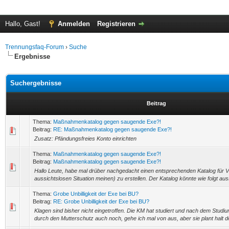
Hallo, Gast!
Anmelden
Registrieren
Trennungsfaq-Forum
›
Suche
Ergebnisse
Suchergebnisse
Beitrag
Thema:
Maßnahmenkatalog gegen saugende Exe?!
Beitrag:
RE: Maßnahmenkatalog gegen saugende Exe?!
Zusatz: Pfändungsfreies Konto einrichten
Thema:
Maßnahmenkatalog gegen saugende Exe?!
Beitrag:
Maßnahmenkatalog gegen saugende Exe?!
Hallo Leute, habe mal drüber nachgedacht einen entsprechenden Katalog für Vä
aussichtslosen Situation meinen) zu erstellen. Der Katalog könnte wie folgt a
Thema:
Grobe Unbilligkeit der Exe bei BU?
Beitrag:
RE: Grobe Unbilligkeit der Exe bei BU?
Klagen sind bisher nicht eingetroffen. Die KM hat studiert und nach dem Studium
durch den Mutterschutz auch noch, gehe ich mal von aus, aber sie plant halt dor