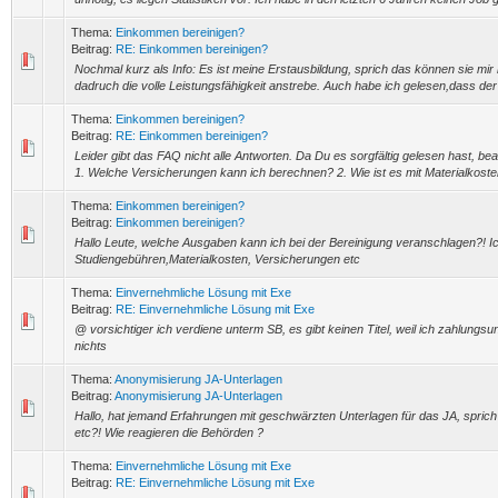
Thema:
Einkommen bereinigen?
Beitrag:
RE: Einkommen bereinigen?
Nochmal kurz als Info: Es ist meine Erstausbildung, sprich das können sie mir n
dadruch die volle Leistungsfähigkeit anstrebe. Auch habe ich gelesen,dass der
Thema:
Einkommen bereinigen?
Beitrag:
RE: Einkommen bereinigen?
Leider gibt das FAQ nicht alle Antworten. Da Du es sorgfältig gelesen hast, be
1. Welche Versicherungen kann ich berechnen? 2. Wie ist es mit Materialkosten
Thema:
Einkommen bereinigen?
Beitrag:
Einkommen bereinigen?
Hallo Leute, welche Ausgaben kann ich bei der Bereinigung veranschlagen?! Ic
Studiengebühren,Materialkosten, Versicherungen etc
Thema:
Einvernehmliche Lösung mit Exe
Beitrag:
RE: Einvernehmliche Lösung mit Exe
@ vorsichtiger ich verdiene unterm SB, es gibt keinen Titel, weil ich zahlungs
nichts
Thema:
Anonymisierung JA-Unterlagen
Beitrag:
Anonymisierung JA-Unterlagen
Hallo, hat jemand Erfahrungen mit geschwärzten Unterlagen für das JA, spric
etc?! Wie reagieren die Behörden ?
Thema:
Einvernehmliche Lösung mit Exe
Beitrag:
RE: Einvernehmliche Lösung mit Exe