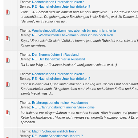
Thema:
Nachehelichen Unterhalt drücken?
Beitrag:
RE: Nachehelichen Unterhalt drücken?
Zitat: -- Außerdem sitzt die daheim und sie hat Langeweile. -- Der Punkt ist nic
unterschätzen. Da gehen ganze Beziehungen in die Brüche, weil die Damen da
"denken", mit Freundinnen au...
Thema:
Wechselmodell bekommen, aber ich bin noch nicht fertig
Beitrag:
RE: Wechselmodell bekommen, aber ich bin noch nich...
Super! Freut mich für dich. Vielleicht kommt jetzt auch Ruhe bei euch rein und 
Kinder genießen.
Thema:
Der Bienenzüchter in Russland
Beitrag:
RE: Der Bienenzüchter in Russland
Da ist der Weg zu "Inkasso Moskau" wenigstens nicht so weit. ;)
Thema:
Nachehelichen Unterhalt drücken?
Beitrag:
RE: Nachehelichen Unterhalt drücken?
Kannst ja einen auf Querulanten machen. Der Tag des Richters hat acht Stunde
Sachbearbeiter auch. Die gehen dann nach Hause und trinken Kaffee und Kuc
ziemlich egal, was d...
Thema:
Erfahrungsbericht meiner Vasektomie
Beitrag:
RE: Erfahrungsbericht meiner Vasektomie
Ich habe es vor einigen Jahren auch machen lassen. Alles bestens und profess
Keine Nachwirkungen. Vorher nicht vergessen ordentlich abzupumpen. ;) Es gib
sprechen ...
Thema:
Macht Scheiden wirklich frei ?
Beitrag:
RE: Macht Scheiden wirklich frei ?