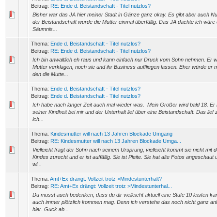
Beitrag:
RE: Ende d. Beistandschaft - Titel nutzlos?
Bisher war das JA hier meiner Stadt in Gänze ganz okay. Es gibt aber auch 
der Beistandschaft wurde die Mutter einmal überfällig. Das JA dachte ich wäre d
Säumnis...
Thema:
Ende d. Beistandschaft - Titel nutzlos?
Beitrag:
RE: Ende d. Beistandschaft - Titel nutzlos?
Ich bin anwaltlich eh raus und kann einfach nur Druck vom Sohn nehmen. Er w
Mutter verklagen, noch sie und ihr Business auffliegen lassen. Eher würde er m
den die Mutte...
Thema:
Ende d. Beistandschaft - Titel nutzlos?
Beitrag:
Ende d. Beistandschaft - Titel nutzlos?
Ich habe nach langer Zeit auch mal wieder was. Mein Großer wird bald 18. Er l
seiner Kindheit bei mir und der Unterhalt lief über eine Beistandschaft. Das lief
ich...
Thema:
Kindesmutter will nach 13 Jahren Blockade Umgang
Beitrag:
RE: Kindesmutter will nach 13 Jahren Blockade Umga...
Vielleicht fragt der Sohn nach seinem Ursprung, vielleicht kommt sie nicht mit 
Kindes zurecht und er ist auffällig. Sie ist Pleite. Sie hat alte Fotos angeschaut 
wi...
Thema:
Amt+Ex drängt: Vollzeit trotz >Mindestunterhalt?
Beitrag:
RE: Amt+Ex drängt: Vollzeit trotz >Mindestunterhal...
Du musst auch bedenken, dass du dir vielleicht aktuell eine Stufe 10 leisten k
auch immer plötzlich kommen mag. Denn ich verstehe das noch nicht ganz 
hier. Guck ab...