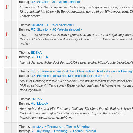
Beitrag:
RE: Situation - JC -Wechselmodell -
Ich möchte das Thema mit meiner Nebenfrage nicht ganz sprengen, aber in mei
Kind zwei und hat einen 45h Betreuungsplatz, der zu circa 35h genutzt wird. Di
Teilzeit arbeite...
Thema:
Situation - JC -Wechselmodell -
Beitrag:
RE: Situation - JC -Wechselmodell -
Zitat: -- ...die Schwelle für Betreuungsunterhalt ab drei Jahren sogar abgesenk
Kind jetzt früher abgeben und dafür länger kassieren.... -- Wann denn das? We
und es...
Thema:
EDEKA
Beitrag:
RE: EDEKA
Hier ist der eigentliche Spot den EDEKA zeigen wollte: https://youtu.be/-ielknq
Thema:
Ex mit gemeinsamen Kind dreht klassisch am Rad - dringende Lösung
Beitrag:
RE: Ex mit gemeinsamen Kind dreht klassisch am Rad...
Mal zum Umgang zurück: Du schreibst "Und will neuerdings immer dabei sein 
MIR zu schützen"." Fand so ein Treffen schon mal statt? Ich kenne es nur zu 
dann irgendwo...
Thema:
EDEKA
Beitrag:
RE: EDEKA
Auch schön der von VW. Kam auch "toll" an. Sie räumt ihm die Bude mit ihren 
Da fühlten sich auch gleich die Gamer diskriminiert. ;) Die Kommentare...
https://www.youtube.com/watch?v=...
Thema:
my story – Trennung → Thema Unterhalt
Beitrag:
RE: my story – Trennung → Thema Unterhalt