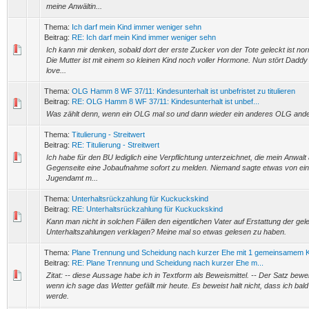
meine Anwältin...
Thema:
Ich darf mein Kind immer weniger sehn
Beitrag:
RE: Ich darf mein Kind immer weniger sehn
Ich kann mir denken, sobald dort der erste Zucker von der Tote geleckt ist norm
Die Mutter ist mit einem so kleinen Kind noch voller Hormone. Nun stört Daddy ak
love...
Thema:
OLG Hamm 8 WF 37/11: Kindesunterhalt ist unbefristet zu titulieren
Beitrag:
RE: OLG Hamm 8 WF 37/11: Kindesunterhalt ist unbef...
Was zählt denn, wenn ein OLG mal so und dann wieder ein anderes OLG ande
Thema:
Titulierung - Streitwert
Beitrag:
RE: Titulierung - Streitwert
Ich habe für den BU lediglich eine Verpflichtung unterzeichnet, die mein Anwalt 
Gegenseite eine Jobaufnahme sofort zu melden. Niemand sagte etwas von ein
Jugendamt m...
Thema:
Unterhaltsrückzahlung für Kuckuckskind
Beitrag:
RE: Unterhaltsrückzahlung für Kuckuckskind
Kann man nicht in solchen Fällen den eigentlichen Vater auf Erstattung der gele
Unterhaltszahlungen verklagen? Meine mal so etwas gelesen zu haben.
Thema:
Plane Trennung und Scheidung nach kurzer Ehe mit 1 gemeinsamem K
Beitrag:
RE: Plane Trennung und Scheidung nach kurzer Ehe m...
Zitat: -- diese Aussage habe ich in Textform als Beweismittel. -- Der Satz bewei
wenn ich sage das Wetter gefällt mir heute. Es beweist halt nicht, dass ich bal
werde.