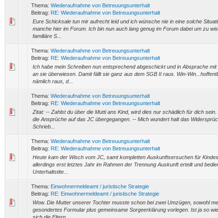
Thema:
Wiederaufnahme von Betreuungsunterhalt
Beitrag:
RE: Wiederaufnahme von Betreuungsunterhalt
Eure Schicksale tun mir aufrecht leid und ich wünsche nie in eine solche Situat
manche hier im Forum. Ich bin nun auch lang genug im Forum dabei um zu wis
familiäre S...
Thema:
Wiederaufnahme von Betreuungsunterhalt
Beitrag:
RE: Wiederaufnahme von Betreuungsunterhalt
Ich habe mein Schreiben nun entsprechend abgeschickt und in Absprache mit
an sie überwiesen. Damit fällt sie ganz aus dem SGB II raus. Win-Win...hoffent
nämlich raus, d...
Thema:
Wiederaufnahme von Betreuungsunterhalt
Beitrag:
RE: Wiederaufnahme von Betreuungsunterhalt
Zitat: -- Zahlst du über die Mutti ans Kind, wird dies nur schädlich für dich sein.
die Ansprüche auf das JC übergegangen. -- Mich wundert halt das Widersprüc
Schrieb...
Thema:
Wiederaufnahme von Betreuungsunterhalt
Beitrag:
RE: Wiederaufnahme von Betreuungsunterhalt
Heute kam der Wisch vom JC, samt kompletten Auskunftsersuchen für Kindesu
allerdings erst letztes Jahr im Rahmen der Trennung Auskunft erteilt und bedie
Unterhaltstite...
Thema:
Einwohnermeldeamt / juristische Strategie
Beitrag:
RE: Einwohnermeldeamt / juristische Strategie
Wow. Die Mutter unserer Tochter musste schon bei zwei Umzügen, sowohl mei
gesondertes Formular plus gemeinsame Sorgeerklärung vorlegen. Ist ja so wi
sich die Eltern...