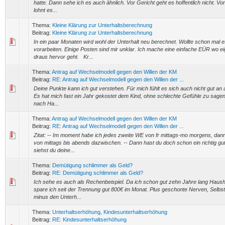
hatte. Dann sehe ich es auch ähnlich. Vor Gericht geht es hoffentlich nicht. Vo
lohnt es...
Thema:
Kleine Klärung zur Unterhaltsberechnung
Beitrag:
Kleine Klärung zur Unterhaltsberechnung
In ein paar Monaten wird wohl der Unterhalt neu berechnet. Wollte schon mal 
vorarbeiten. Einige Posten sind mir unklar. Ich mache eine einfache EÜR wo eig
draus hervor geht. Kr...
Thema:
Antrag auf Wechselmodell gegen den Willen der KM
Beitrag:
RE: Antrag auf Wechselmodell gegen den Willen der ...
Deine Punkte kann ich gut verstehen. Für mich fühlt es sich auch nicht gut an
Es hat mich fast ein Jahr gekostet dem Kind, ohne schlechte Gefühle zu sagen,
nach Ha...
Thema:
Antrag auf Wechselmodell gegen den Willen der KM
Beitrag:
RE: Antrag auf Wechselmodell gegen den Willen der ...
Zitat: -- Im moment habe ich jedes zweite WE von fr mittags-mo morgens, dan
von mittags bis abends dazwischen. -- Dann hast du doch schon ein richtig g
siehst du deine...
Thema:
Demütigung schlimmer als Geld?
Beitrag:
RE: Demütigung schlimmer als Geld?
Ich sehe es auch als Rechenbeispiel. Da ich schon gut zehn Jahre lang Haush
spare ich seit der Trennung gut 800€ im Monat. Plus geschonte Nerven, Selbst
minus den Unterh...
Thema:
Unterhaltserhöhung, Kindesunterhaltserhöhung
Beitrag:
RE: Kindesunterhaltserhöhung