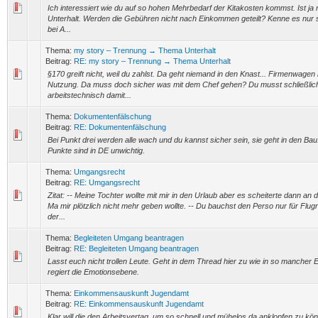
Ich interessiert wie du auf so hohen Mehrbedarf der Kitakosten kommst. Ist ja 
Unterhalt. Werden die Gebühren nicht nach Einkommen geteilt? Kenne es nur
bei A...
Thema:
my story – Trennung → Thema Unterhalt
Beitrag:
RE: my story – Trennung → Thema Unterhalt
§170 greift nicht, weil du zahlst. Da geht niemand in den Knast... Firmenwagen 
Nutzung. Da muss doch sicher was mit dem Chef gehen? Du musst schließlic
arbeitstechnisch damit...
Thema:
Dokumentenfälschung
Beitrag:
RE: Dokumentenfälschung
Bei Punkt drei werden alle wach und du kannst sicher sein, sie geht in den Bau.
Punkte sind in DE unwichtig.
Thema:
Umgangsrecht
Beitrag:
RE: Umgangsrecht
Zitat: -- Meine Tochter wollte mit mir in den Urlaub aber es scheiterte dann an
Ma mir plötzlich nicht mehr geben wollte. -- Du bauchst den Perso nur für Flug
der...
Thema:
Begleiteten Umgang beantragen
Beitrag:
RE: Begleiteten Umgang beantragen
Lasst euch nicht trollen Leute. Geht in dem Thread hier zu wie in so mancher E
regiert die Emotionsebene.
Thema:
Einkommensauskunft Jugendamt
Beitrag:
RE: Einkommensauskunft Jugendamt
Klar will die den Arbeitsvertag, um so schnell und mühelos da anklopfen zu kö