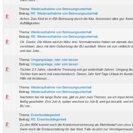
Dann sitze ...
Thema:
Wiederaufnahme von Betreuungsunterhalt
Beitrag:
RE: Wiederaufnahme von Betreuungsunterhalt
Achso. Das Kind ist in 45h Betreuung durch die Kita. Ansonsten alles gut. Kei
Auffälligkeiten.
Thema:
Wiederaufnahme von Betreuungsunterhalt
Beitrag:
RE: Wiederaufnahme von Betreuungsunterhalt
Ok. Danke. Die Kleine wird im März drei. Normalerweise haben wir damals dur
vereinbart, dass mit dem Geburtstag der BU ausläuft. Wenn sie nun vielleicht d
und das Jobc...
Thema:
Umgangsklage, oder sein lassen
Beitrag:
Umgangsklage, oder sein lassen
Tochter 2.5 Jahre, räumliche Trennung seit gut anderthalb Jahren. Umgang läuf
Tochter kam auch mal zwischendurch. Dieses Jahr fünf Tage Urlaub im Ausla
Hilfe mit Arztbesuc...
Thema:
Wiederaufnahme von Betreuungsunterhalt
Beitrag:
Wiederaufnahme von Betreuungsunterhalt
Nachdem bei mir lange Ruhe war, gibt es jetzt zwei Themen, wo ich Input benö
fleißig gearbeitet. Erst Job A, später wechsel zu Job B, weil gut bezahlt. und i
BU me...
Thema:
Erwerbsobliegenheit
Beitrag:
RE: Erwerbsobliegenheit
Zu den 880€ kommt noch die Krankenversicherung als Mehrbedarf von circa 1
Dann noch die Erstausstattung für das Kind. Falls du jetzt zur Vermögensausk