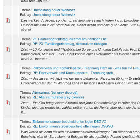
wirst und sich sp...
Thema:
Ummeldung neuer Wohnsitz
Beitrag:
Ummeldung neuer Wohnsitz
Diesmal kein Anliegen, sondern Erzählung wie es auch laufen kann. Einwohn
Ex zieht mit Kind in die Stadt zurück. Näher heran und eine gute Sache. Zur
eine ei...
Thema:
23. Familiengerichtstag, diesmal am richtigen Ort
Beitrag:
RE: 23. Familiengerichtstag, diesmal am richtigen ...
Zitat: -- 10 Kontinuität und Flexibilität bei Sorge und Umgang Dipl.Psych. Prof. 
Kannegießer, Münster -- Der Punkt könnte etwas verkappter als Wechselmodell 
werden. Interess...
Thema:
Platzverweis und Kontaktsperre - Trennung steht an - was tun mit Fra
Beitrag:
RE: Platzverweis und Kontaktsperre - Trennung steh...
Zitat: -- das lassen wir jetzt mal nur ganz bekannten Personen übrig, -- Er stell
Unterhaltspreller dar. In Wahrheit zahlt er für jedes Kind einen kleinen Satz an U
Thema:
Altersarmut (bei grey divorce)
Beitrag:
RE: Altersarmut (bei grey divorce)
Zitat: -- Ein Kind bringt einem Elternteil drei jahre Rentenbeiträge in Höhe des 
Kinder, die man produziert, zahlen später schon die Rente, aber nicht die der e
K...
Thema:
Einkommenssteuerbescheid offen legen DSGVO
Beitrag:
RE: Einkommenssteuerbescheid offen legen DSGVO
Was wollen die denn mit den Einkommensteuererklärungen? Im Bescheid steht
Bescheid, plus ein Schreiben mit Belegen für abzugsfähige Posten (zusätzl. Alt