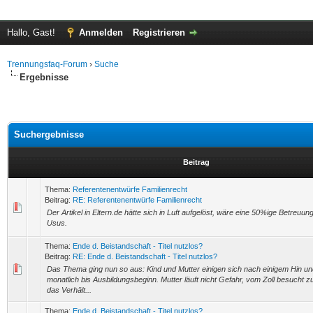
Hallo, Gast!
Anmelden
Registrieren
Trennungsfaq-Forum
›
Suche
Ergebnisse
Suchergebnisse
Beitrag
Thema:
Referentenentwürfe Familienrecht
Beitrag:
RE: Referentenentwürfe Familienrecht
Der Artikel in Eltern.de hätte sich in Luft aufgelöst, wäre eine 50%ige Betreuung
Usus.
Thema:
Ende d. Beistandschaft - Titel nutzlos?
Beitrag:
RE: Ende d. Beistandschaft - Titel nutzlos?
Das Thema ging nun so aus: Kind und Mutter einigen sich nach einigem Hin un
monatlich bis Ausbildungsbeginn. Mutter läuft nicht Gefahr, vom Zoll besucht z
das Verhält...
Thema:
Ende d. Beistandschaft - Titel nutzlos?