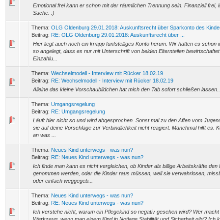
Emotional frei kann er schon mit der räumlichen Trennung sein. Finanziell frei, 
Sache. :)
Thema:
OLG Oldenburg 29.01.2018: Auskunftsrecht über Sparkonto des Kinde
Beitrag:
RE: OLG Oldenburg 29.01.2018: Auskunftsrecht über ...
Hier liegt auch noch ein knapp fünfstelliges Konto herum. Wir hatten es schon
so angelegt, dass es nur mit Unterschrift von beiden Elternteilen bewirtschafte
Einzahlu...
Thema:
Wechselmodell - Interview mit Rücker 18.02.19
Beitrag:
RE: Wechselmodell - Interview mit Rücker 18.02.19
Alleine das kleine Vorschaubildchen hat mich den Tab sofort schließen lassen..
Thema:
Umgangsregelung
Beitrag:
RE: Umgangsregelung
Läuft hier nicht so und wird abgesprochen. Sonst mal zu den Affen vom Jugen
sie auf deine Vorschläge zur Verbindlichkeit nicht reagiert. Manchmal hilft es.
an was ...
Thema:
Neues Kind unterwegs - was nun?
Beitrag:
RE: Neues Kind unterwegs - was nun?
Ich finde man kann es nicht vergleichen, ob Kinder als billige Arbeitskräfte den
genommen werden, oder die Kinder raus müssen, weil sie verwahrlosen, miss
oder einfach weggegeb...
Thema:
Neues Kind unterwegs - was nun?
Beitrag:
RE: Neues Kind unterwegs - was nun?
Ich verstehe nicht, warum ein Pflegekind so negativ gesehen wird? Wer macht
Werkzeug, wenn man einem Kind in Notlage Stabilität und Sicherheit gibt? Ich 