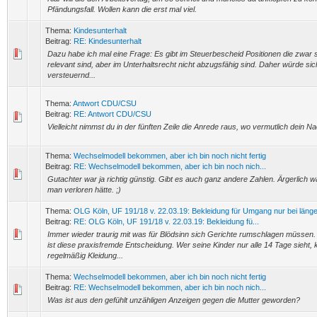
Pfändungsfall. Wollen kann die erst mal viel.
Thema:
Kindesunterhalt
Beitrag:
RE: Kindesunterhalt
Dazu habe ich mal eine Frage: Es gibt im Steuerbescheid Positionen die zwar s
relevant sind, aber im Unterhaltsrecht nicht abzugsfähig sind. Daher würde si
versteuernd...
Thema:
Antwort CDU/CSU
Beitrag:
RE: Antwort CDU/CSU
Vielleicht nimmst du in der fünften Zeile die Anrede raus, wo vermutlich dein N
Thema:
Wechselmodell bekommen, aber ich bin noch nicht fertig
Beitrag:
RE: Wechselmodell bekommen, aber ich bin noch nich...
Gutachter war ja richtig günstig. Gibt es auch ganz andere Zahlen. Ärgerlich 
man verloren hätte. ;)
Thema:
OLG Köln, UF 191/18 v. 22.03.19: Bekleidung für Umgang nur bei länge
Beitrag:
RE: OLG Köln, UF 191/18 v. 22.03.19: Bekleidung fü...
Immer wieder traurig mit was für Blödsinn sich Gerichte rumschlagen müssen.
ist diese praxisfremde Entscheidung. Wer seine Kinder nur alle 14 Tage sieht,
regelmäßig Kleidung...
Thema:
Wechselmodell bekommen, aber ich bin noch nicht fertig
Beitrag:
RE: Wechselmodell bekommen, aber ich bin noch nich...
Was ist aus den gefühlt unzähligen Anzeigen gegen die Mutter geworden?