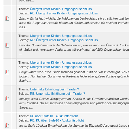
Kind bes...
Thema:
Übergriff unter Kinden, Umgangsausschluss
Beitrag:
RE: Übergriff unter Kinden, Umgangsausschluss
Zitat: -- Es ist jetzt wichtig, die Mädchen zu beobachten, sie zu stärken und i
dass die Jungs das niemals hätten tun dürfen und sie sich ein solches Verhalte
lass...
Thema:
Übergriff unter Kinden, Umgangsausschluss
Beitrag:
RE: Übergriff unter Kinden, Umgangsausschluss
Definitiv. Schaut man sich die Definitionen an, war es auch ein Übergriff. Ich k
ein Stück weit verstehen. Andersrum wäre ich auch auf 180. Dazu spielen jetzt
...
Thema:
Übergriff unter Kinden, Umgangsausschluss
Beitrag:
Übergriff unter Kinden, Umgangsausschluss
Einige Jahre war Ruhe. Hätte niemand gedacht. Kind bis vor kurzem gut 50% be
locker. Nun hat der Sohn meiner Partnerin leider eine spitzen Vorlage gebrach
Bach r...
Thema:
Unterhalts Erhöhung beim Traden?
Beitrag:
RE: Unterhalts Erhöhung beim Traden?
Ich lege auch Geld in Wertpapiere an. Sobald du die Gewinne realisierst werden
den Unterhalt. Da sie steuerlich schon abgegolten sind (außer bei Günstigerpr
Steuers...
Thema:
KU über Stufe10 - Auskunftspflicht
Beitrag:
RE: KU über Stufe10 - Auskunftspflicht
Ist ab Stufe 10 nicht Entscheidung der Summe im Einzelfall? Also quasi Luxus 