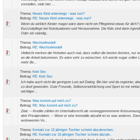
vorstellen, viele hier ...
Thema:
Neues Kind unterwegs - was nun?
Beitrag:
RE: Neues Kind unterwegs - was nun?
Wenn du wirklich Kinder magst wäre dann nicht ein Pflegekind etwas für dich?
Kurzzeitpflege bei Notsituationen und Herausnahme. Die Kids sind dann irgen
Oder ein ständig...
Thema:
Wechselmodell
Beitrag:
RE: Wechselmodell
Vielleicht merken die Hoheiten auch mal, dass selbst die besten Anreize, nur w
an die Arbeit bekommen. Es wäre sehr zu wünschen. Ich würde sogar vollen Un
mehr Be...
Thema:
Kein Sex
Beitrag:
RE: Kein Sex
Ich habe auch nicht die geringste Lust auf Dating. Bin hier und da registrier, abe
zu doof geworden. Gute Freunde, Selbstverwirklichung und Sport ist mir einf
wichtiger...
Thema:
Was kommt auf mich zu?
Beitrag:
RE: Was kommt auf mich zu?
Zitat: -- Kredite zählen im Unterhaltsrecht als vorweggenommene Konsumaus
dein Privatproblem. -- Wenn er eine Immobilie abzahlt ist es was anderes. Dan
wohnwerten Vo...
Thema:
Kontakt zur 15 jährigen Tochter scheint abzubrechen..
Beitrag:
RE: Kontakt zur 15 jährigen Tochter scheint abzubr...