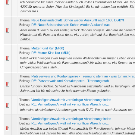
Ich bekomme für eines meiner Kinder auch vollen Unterhalt der Mutter. Ab Janu
420€ für unseren Sohn. Plus das Kindergeld. Es ist mir schon fast peinlich. Sie
Zimmer für i...
Thema:
Neue Beistandschaft: Schon wieder Auskunft nach 1605 BGB?!
Beitrag:
RE: Neue Beistandschaft: Schon wieder Auskunft nac...
Aber wenn du doch zu viel zahlst, schick der das nötigste. Also nur die Steuer
Hinweis auf die Frist und dass du zu viel zahlst, dich auf den Bescheid des ne
Zahlbe...
Thema:
Mutter Kind Kur (MKK)
Beitrag:
RE: Mutter Kind Kur (MKK)
Willst wirklich wegen zwei Tagen an einem Weihnachten im langen Leben eine
sehr vielen Weihnachten ein Fass aufmachen? Mir wäre es zu viel Stress. In
Umgangsbeschluss steh...
Thema:
Platzverweis und Kontaktsperre - Trennung steht an - was tun mit Fra
Beitrag:
RE: Platzverweis und Kontaktsperre - Trennung steh...
Danke für dein Update. Scheint sich langsam einzulaufen und zu beruhigen. Wa
Jahre und ich bin mir sicher ihr habt dann ein Ebene gefunden.
Thema:
Vernünftigen Anwalt mit vernünftiger Abrechnung finden
Beitrag:
RE: Vernünftigen Anwalt mit vernünftiger Abrechnun...
Ich meine die einfachen Abrechnungen nach RVG. Wo es nach Streitwert etc.. 
Thema:
Vernünftigen Anwalt mit vernünftiger Abrechnung finden
Beitrag:
RE: Vernünftigen Anwalt mit vernünftiger Abrechnun...
Meine Anwältin war keine 30 und Fachanwältin für Familienrecht. Ich war höch
Kind lebt nun seit Jahren bei mir. Was aber auch einfach dem Umstand zuträgl