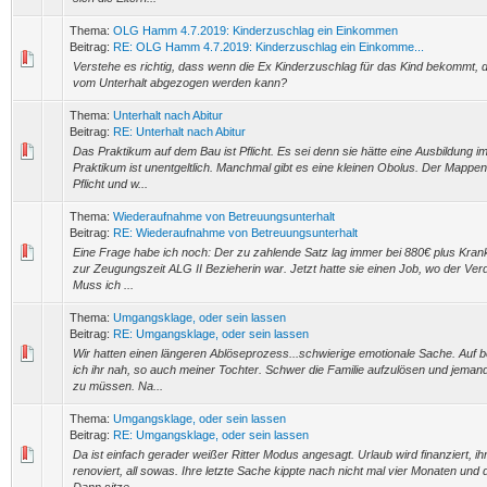
Thema:
OLG Hamm 4.7.2019: Kinderzuschlag ein Einkommen
Beitrag:
RE: OLG Hamm 4.7.2019: Kinderzuschlag ein Einkomme...
Verstehe es richtig, dass wenn die Ex Kinderzuschlag für das Kind bekommt, 
vom Unterhalt abgezogen werden kann?
Thema:
Unterhalt nach Abitur
Beitrag:
RE: Unterhalt nach Abitur
Das Praktikum auf dem Bau ist Pflicht. Es sei denn sie hätte eine Ausbildung
Praktikum ist unentgeltlich. Manchmal gibt es eine kleinen Obolus. Der Mappen
Pflicht und w...
Thema:
Wiederaufnahme von Betreuungsunterhalt
Beitrag:
RE: Wiederaufnahme von Betreuungsunterhalt
Eine Frage habe ich noch: Der zu zahlende Satz lag immer bei 880€ plus Kran
zur Zeugungszeit ALG II Bezieherin war. Jetzt hatte sie einen Job, wo der Verd
Muss ich ...
Thema:
Umgangsklage, oder sein lassen
Beitrag:
RE: Umgangsklage, oder sein lassen
Wir hatten einen längeren Ablöseprozess...schwierige emotionale Sache. Auf b
ich ihr nah, so auch meiner Tochter. Schwer die Familie aufzulösen und jema
zu müssen. Na...
Thema:
Umgangsklage, oder sein lassen
Beitrag:
RE: Umgangsklage, oder sein lassen
Da ist einfach gerader weißer Ritter Modus angesagt. Urlaub wird finanziert, 
renoviert, all sowas. Ihre letzte Sache kippte nach nicht mal vier Monaten und 