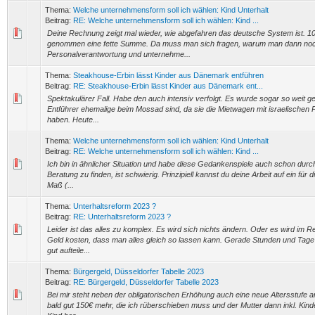
Thema:
Welche unternehmensform soll ich wählen: Kind Unterhalt
Beitrag:
RE: Welche unternehmensform soll ich wählen: Kind ...
Deine Rechnung zeigt mal wieder, wie abgefahren das deutsche System ist. 100
genommen eine fette Summe. Da muss man sich fragen, warum man dann no
Personalverantwortung und unternehme...
Thema:
Steakhouse-Erbin lässt Kinder aus Dänemark entführen
Beitrag:
RE: Steakhouse-Erbin lässt Kinder aus Dänemark ent...
Spektakulärer Fall. Habe den auch intensiv verfolgt. Es wurde sogar so weit 
Entführer ehemalige beim Mossad sind, da sie die Mietwagen mit israelischen
haben. Heute...
Thema:
Welche unternehmensform soll ich wählen: Kind Unterhalt
Beitrag:
RE: Welche unternehmensform soll ich wählen: Kind ...
Ich bin in ähnlicher Situation und habe diese Gedankenspiele auch schon durch.
Beratung zu finden, ist schwierig. Prinzipiell kannst du deine Arbeit auf ein für
Maß (...
Thema:
Unterhaltsreform 2023 ?
Beitrag:
RE: Unterhaltsreform 2023 ?
Leider ist das alles zu komplex. Es wird sich nichts ändern. Oder es wird im R
Geld kosten, dass man alles gleich so lassen kann. Gerade Stunden und Tage 
gut aufteile...
Thema:
Bürgergeld, Düsseldorfer Tabelle 2023
Beitrag:
RE: Bürgergeld, Düsseldorfer Tabelle 2023
Bei mir steht neben der obligatorischen Erhöhung auch eine neue Altersstufe an.
bald gut 150€ mehr, die ich rüberschieben muss und der Mutter dann inkl. Kind