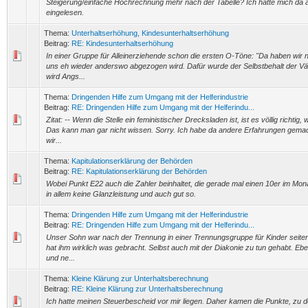
Steigerung/einfache Hochrechnung mehr nach der Tabelle? Ich hatte mich da 
eingelesen.
Thema:
Unterhaltserhöhung, Kindesunterhaltserhöhung
Beitrag:
RE: Kindesunterhaltserhöhung
In einer Gruppe für Alleinerziehende schon die ersten O-Töne: "Da haben wir n
uns eh wieder anderswo abgezogen wird. Dafür wurde der Selbstbehalt der Vä
wird Angs...
Thema:
Dringenden Hilfe zum Umgang mit der Helferindustrie
Beitrag:
RE: Dringenden Hilfe zum Umgang mit der Helferindu...
Zitat: -- Wenn die Stelle ein feministischer Drecksladen ist, ist es völlig richtig,
Das kann man gar nicht wissen. Sorry. Ich habe da andere Erfahrungen gemac
wir...
Thema:
Kapitulationserklärung der Behörden
Beitrag:
RE: Kapitulationserklärung der Behörden
Wobei Punkt E22 auch die Zahler beinhaltet, die gerade mal einen 10er im Mona
in allem keine Glanzleistung und auch gut so.
Thema:
Dringenden Hilfe zum Umgang mit der Helferindustrie
Beitrag:
RE: Dringenden Hilfe zum Umgang mit der Helferindu...
Unser Sohn war nach der Trennung in einer Trennungsgruppe für Kinder seiten
hat ihm wirklich was gebracht. Selbst auch mit der Diakonie zu tun gehabt. Ebe
und ne...
Thema:
Kleine Klärung zur Unterhaltsberechnung
Beitrag:
RE: Kleine Klärung zur Unterhaltsberechnung
Ich hatte meinen Steuerbescheid vor mir liegen. Daher kamen die Punkte, zu 