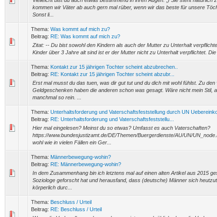
Vielleicht bist du auch etwas bestimmend in ihren Augen. ;) Sie steht natürlich
kommen wir Väter ab auch gern mal rüber, wenn wir das beste für unsere Töc
Sonst li...
Thema:
Was kommt auf mich zu?
Beitrag:
RE: Was kommt auf mich zu?
Zitat: -- Du bist sowohl den Kindern als auch der Mutter zu Unterhalt verpflichte
Kinder über 3 Jahre alt sind ist er der Mutter nicht zu Unterhalt verpflichtet. Di
Thema:
Kontakt zur 15 jährigen Tochter scheint abzubrechen..
Beitrag:
RE: Kontakt zur 15 jährigen Tochter scheint abzubr...
Erst mal musst du das tuen, was dir gut tut und du dich mit wohl fühlst. Zu den 
Geldgeschenken haben die anderen schon was gesagt. Wäre nicht mein Stil, a
manchmal so rein. ...
Thema:
Unterhaltsforderung und Vaterschaftsfeststellung durch UN Ueberei
Beitrag:
RE: Unterhaltsforderung und Vaterschaftsfeststellu...
Hier mal eingelesen? Meinst du so etwas? Umfasst es auch Vaterschaften?
https://www.bundesjustizamt.de/DE/Themen/Buergerdienste/AU/UN/UN_node.htm
wohl wie in vielen Fällen ein Ger...
Thema:
Männerbewegung-wohin?
Beitrag:
RE: Männerbewegung-wohin?
In dem Zusammenhang bin ich letztens mal auf einen alten Artikel aus 2015 ge
Soziologe geforscht hat und herausfand, dass (deutsche) Männer sich heutzu
körperlich durc...
Thema:
Beschluss / Urteil
Beitrag:
RE: Beschluss / Urteil