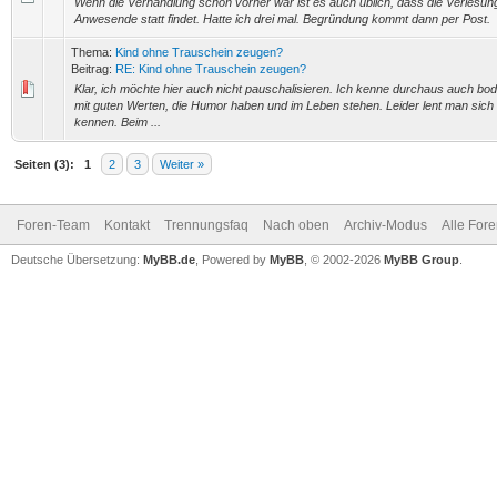
Wenn die Verhandlung schon vorher war ist es auch üblich, dass die Verlesu
Anwesende statt findet. Hatte ich drei mal. Begründung kommt dann per Post.
Thema:
Kind ohne Trauschein zeugen?
Beitrag:
RE: Kind ohne Trauschein zeugen?
Klar, ich möchte hier auch nicht pauschalisieren. Ich kenne durchaus auch b
mit guten Werten, die Humor haben und im Leben stehen. Leider lent man sich
kennen. Beim ...
Seiten (3):
1
2
3
Weiter »
Foren-Team
Kontakt
Trennungsfaq
Nach oben
Archiv-Modus
Alle For
Deutsche Übersetzung:
MyBB.de
, Powered by
MyBB
, © 2002-2026
MyBB Group
.