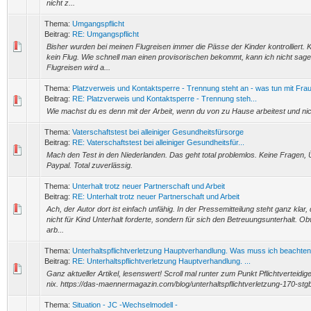
nicht z...
Thema:
Umgangspflicht
Beitrag:
RE: Umgangspflicht
Bisher wurden bei meinen Flugreisen immer die Pässe der Kinder kontrolliert. 
kein Flug. Wie schnell man einen provisorischen bekommt, kann ich nicht sag
Flugreisen wird a...
Thema:
Platzverweis und Kontaktsperre - Trennung steht an - was tun mit Fra
Beitrag:
RE: Platzverweis und Kontaktsperre - Trennung steh...
Wie machst du es denn mit der Arbeit, wenn du von zu Hause arbeitest und nich
Thema:
Vaterschaftstest bei alleiniger Gesundheitsfürsorge
Beitrag:
RE: Vaterschaftstest bei alleiniger Gesundheitsfür...
Mach den Test in den Niederlanden. Das geht total problemlos. Keine Fragen,
Paypal. Total zuverlässig.
Thema:
Unterhalt trotz neuer Partnerschaft und Arbeit
Beitrag:
RE: Unterhalt trotz neuer Partnerschaft und Arbeit
Ach, der Autor dort ist einfach unfähig. In der Pressemitteilung steht ganz klar,
nicht für Kind Unterhalt forderte, sondern für sich den Betreuungsunterhalt. Obw
arb...
Thema:
Unterhaltspflichtverletzung Hauptverhandlung. Was muss ich beachte
Beitrag:
RE: Unterhaltspflichtverletzung Hauptverhandlung. ...
Ganz aktueller Artikel, lesenswert! Scroll mal runter zum Punkt Pflichtverteidig
nix. https://das-maennermagazin.com/blog/unterhaltspflichtverletzung-170-stg
Thema:
Situation - JC -Wechselmodell -