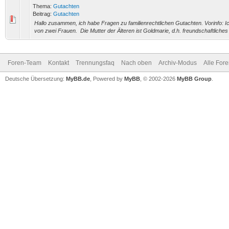
Thema:
Gutachten
Beitrag:
Gutachten
Hallo zusammen, ich habe Fragen zu familienrechtlichen Gutachten. Vorinfo: I
von zwei Frauen. Die Mutter der Älteren ist Goldmarie, d.h. freundschaftliches V
Foren-Team
Kontakt
Trennungsfaq
Nach oben
Archiv-Modus
Alle For
Deutsche Übersetzung:
MyBB.de
, Powered by
MyBB
, © 2002-2026
MyBB Group
.