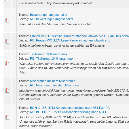
Die könnten helfen: http://www.mein-papa-kommt.info
Thema:
Bewertungen abgeschaltet
Beitrag:
RE: Bewertungen abgeschaltet
Was hat es mit den Sternen unter Namen auf sich?
Thema:
Frauen WOLLEN keine Karriere machen, obwohl sie z.B. an Unis bevo
Beitrag:
RE: Frauen WOLLEN keine Karriere machen, obwohl si...
Schöne weitere Arbeiten zu einer lange etablierten Erkenntnis
Thema:
Titulierung 10 % unter max.
Beitrag:
RE: Titulierung 10 % unter max.
Was mich schon noch interessieren würde, ist ob tatsächlich Gefahr besteht, 
volle Summe des KU als Verfahrenswert festlegt, wenn ein statischer Titel und/o
Tite...
Thema:
Missbrauch mit dem Missbrauch
Beitrag:
RE: Missbrauch mit dem Missbrauch
http://www.ksta.de/politik/dashcams-kameras-in-autos-nicht-erlaubt,15187246
Gericht können die Aufnahmen in der Regel ohnehin genutzt werden. Deutsch
erlaubt auch di...
Thema:
BGH XII ZB 15/13 Kostenentscheidung nach §81 FamFG
Beitrag:
RE: BGH XII ZB 15/13 Kostenentscheidung nach §81 F...
JonDon schrieb: (30-01-2016, 12:14) -- Die KM wollte mich mit 600 abzocken
Umgangsverfahren hat Sie Ihre Rättin mitgebracht trotz keine Ladung. Sind
Kosten. Habe Weidersp...