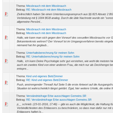
Thema:
Missbrauch mit dem Missbrauch
Beitrag:
RE: Missbrauch mit dem Missbrauch
Zivilrechtlich haben Sie einen Unterlassungsanspruch aus §§ 823 Absatz 2 B
Verbindung mit § 1004 BGB analog. Durch die üble Nachrede wurde ein "sonst
allgemeine Persönl...
Thema:
Missbrauch mit dem Missbrauch
Beitrag:
Missbrauch mit dem Missbrauch
Hallo, wie kann man sich gegen den Vorwurf des sexuellen Missbrauchs vor G
Bekanntenkreis wehren? Der Vorwurf ist im Umgangsverfahren bereits eingeb
niemand hat ihn geglaub...
Thema:
Unterhaltsberechnung für meinen Sohn
Beitrag:
RE: Unterhaltsberechnung für meinen Sohn
Hallo, ich kann Deine Psychologie sehr gut verstehen, wie wohl die meisten hi
auch ein zweites Kind von einer anderen Frau, die mich nur als Deckhengst ben
entspre...
Thema:
Kind und eigenes Bett/Zimmer
Beitrag:
RE: Kind und eigenes Bett/Zimmer
Puuh, anstrengender Thread! Auf Seite 5 die erste Antwort auf die Ausgangsfra
Situation ist wahrscheinlich längst geklärt. Egal, hier weitere Urteile, die online f
Thema:
Verständnisfrage Erbe ausschlagen Gemeins.SR
Beitrag:
RE: Verständnisfrage Erbe ausschlagen Gemeins.SR
p__ schrieb: (23-01-2016, 17:46) -- gibt es auch die Möglichkeit, die Haftung fü
Verbindlichkeiten des Erblassers zu beschränken, so dass man dafür nur mi
Erblassers haftet (s...