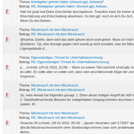
Thema:
Arbeitgeber geheim halten: lohnend ggü. Aufwand?
Beitrag:
RE: Arbeitgeber geheim halten: lohnend ggü. Aufwan...
Hab mir grad mal Deine Geschichte durchgelesen. Trotzdem kann Dir keiner die 
Einschätzung und Entscheidung abnehmen. Du bist ggf. noch im Ach-Du-Sch..
Wenn Du bei Deinem...
Thema:
Missbrauch mit dem Missbrauch
Beitrag:
RE: Missbrauch mit dem Missbrauch
@karlma: Danke, dann wird das beim Iphone doch wohl gehen. Muss ich mich 
@netlover: Tja, eine Anzeige gegen mich wurde ja nicht erstattet, was ein Min
Lügengebäude d...
Thema:
Eigenständiges Thread für Unterhaltsberechnung
Beitrag:
RE: Eigenständiges Thread für Unterhaltsberechnung
p__ schrieb: (24-01-2016, 11:09) -- Wenn es keinen Titel und kein Urteil gibt,
du willst. Es sollte aber so solide sein, dass eine anschliessende Klage der un
Gegensei...
Thema:
Missbrauch mit dem Missbrauch
Beitrag:
RE: Missbrauch mit dem Missbrauch
So, mein Anwalt hat folgendes gesagt: 1. Einen derart heftigen Angriff der KM hä
2. Glaubhaftmachende Beweise für stattgehabten Umgang könnten durchaus m
spielen. M...
Thema:
Missbrauch mit dem Missbrauch
Beitrag:
RE: Missbrauch mit dem Missbrauch
Pistachio 00 schrieb: (28-01-2016, 09:24) -- [quote='Austriake' pid='173297' da
@ecila Missbrauchsvorwürfe ohne Strafanzeige können zwar sehr problemati
denno...