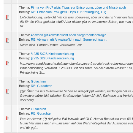
Thema:
Firma von Pro7 gibts Tipps zur Entsorgung, Lüge und Missbrauch
Beitrag:
RE: Firma von Pro7 gibts Tipps zur Entsorgung, Lüg...
Entschuldigung, vielleicht hab ich was überlesen, aber sind da nicht mindesten
die für die Väter gedacht sind? Aber sicher gibt es im Internet Seiten, wie ma
bz...
Thema:
Ab wann gilt Anwaltspflicht nach Sorgerechtsantrag?
Beitrag:
RE: Ab wann gilt Anwaltspflicht nach Sorgerechtsan...
Nimm eine "Person Deines Vertrauens" mit.
Thema:
§ 235 StGB Kindesentziehung
Beitrag:
§ 235 StGB Kindesentziehung
http://www.sueddeutsche.de/muenchen/prozess-frau-zieht-mit-sohn-nach-ka
kindsentziehung-verurteilt-1.2823330 Ist das bitter. So ein extrem krasser Fall,
Prinzip keine St...
Thema:
Gutachten
Beitrag:
RE: Gutachten
@p: Über mir ist Haufenweise Scheisse ausgekippt worden, verfangen hat es a
Gewaltvorwürfe inkl. falscher Strafanzeige haben JA-MA, Richterin und Verfah
überzeug...
Thema:
Gutachten
Beitrag:
RE: Gutachten
Was ist hiermit: (?) Auf jeden Fall Hinweis auf OLG Hamm Beschluss vom 03.
Gutachter muss auch im Einzelnen auf den Wahrheitsgehalt der Aussagen eing
und für ggf...