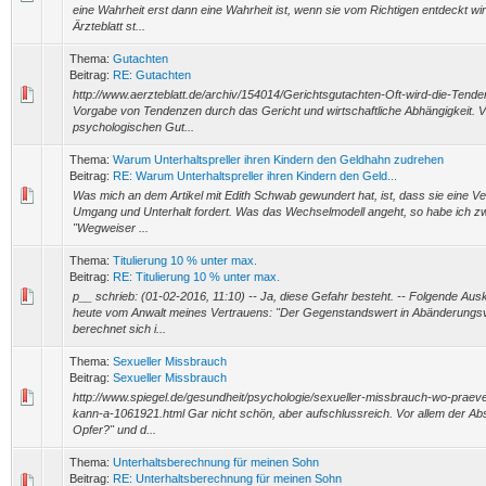
eine Wahrheit erst dann eine Wahrheit ist, wenn sie vom Richtigen entdeckt wi
Ärzteblatt st...
Thema:
Gutachten
Beitrag:
RE: Gutachten
http://www.aerzteblatt.de/archiv/154014/Gerichtsgutachten-Oft-wird-die-Ten
Vorgabe von Tendenzen durch das Gericht und wirtschaftliche Abhängigkeit. Vo
psychologischen Gut...
Thema:
Warum Unterhaltspreller ihren Kindern den Geldhahn zudrehen
Beitrag:
RE: Warum Unterhaltspreller ihren Kindern den Geld...
Was mich an dem Artikel mit Edith Schwab gewundert hat, ist, dass sie eine 
Umgang und Unterhalt fordert. Was das Wechselmodell angeht, so habe ich z
"Wegweiser ...
Thema:
Titulierung 10 % unter max.
Beitrag:
RE: Titulierung 10 % unter max.
p__ schrieb: (01-02-2016, 11:10) -- Ja, diese Gefahr besteht. -- Folgende Aus
heute vom Anwalt meines Vertrauens: "Der Gegenstandswert in Abänderungsve
berechnet sich i...
Thema:
Sexueller Missbrauch
Beitrag:
Sexueller Missbrauch
http://www.spiegel.de/gesundheit/psychologie/sexueller-missbrauch-wo-praev
kann-a-1061921.html Gar nicht schön, aber aufschlussreich. Vor allem der Abs
Opfer?" und d...
Thema:
Unterhaltsberechnung für meinen Sohn
Beitrag:
RE: Unterhaltsberechnung für meinen Sohn