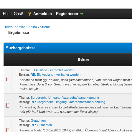
Hallo, Gast!
Anmelden
Registrieren
Trennungsfaq-Forum
›
Suche
Ergebnisse
Suchergebnisse
Beitrag
Thema:
EU Ausland - verhaftet worden
Beitrag:
RE: EU Ausland - verhaftet worden
Könnte es nicht ggf. so sein, dass (ausnahmsweise) von Rechts wegen nicht 
kann, dass Du in D vor Gericht erscheinst, weil Du eben Strafverfolgung befü
meine es gibt...
Thema:
Sorgerecht, Umgang, Vaterschaftsanerkennung
Beitrag:
RE: Sorgerecht, Umgang, Vaterschaftsanerkennung
Ihr wisst ja, dass es immer Einzelfallentscheidungen sind, aber ist Euch bewus
raid gSr hat? Und zwar erst nachdem der Punk abging!
Thema:
Gutachten
Beitrag:
RE: Gutachten
karlma schrieb: (13-02-2016, 19:49) -- Welch Überraschung! Aber in D ist es 