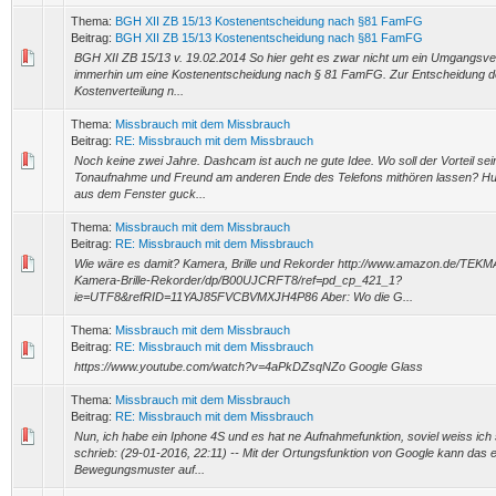
Thema:
BGH XII ZB 15/13 Kostenentscheidung nach §81 FamFG
Beitrag:
BGH XII ZB 15/13 Kostenentscheidung nach §81 FamFG
BGH XII ZB 15/13 v. 19.02.2014 So hier geht es zwar nicht um ein Umgangsve
immerhin um eine Kostenentscheidung nach § 81 FamFG. Zur Entscheidung de
Kostenverteilung n...
Thema:
Missbrauch mit dem Missbrauch
Beitrag:
RE: Missbrauch mit dem Missbrauch
Noch keine zwei Jahre. Dashcam ist auch ne gute Idee. Wo soll der Vorteil se
Tonaufnahme und Freund am anderen Ende des Telefons mithören lassen? H
aus dem Fenster guck...
Thema:
Missbrauch mit dem Missbrauch
Beitrag:
RE: Missbrauch mit dem Missbrauch
Wie wäre es damit? Kamera, Brille und Rekorder http://www.amazon.de/TE
Kamera-Brille-Rekorder/dp/B00UJCRFT8/ref=pd_cp_421_1?
ie=UTF8&refRID=11YAJ85FVCBVMXJH4P86 Aber: Wo die G...
Thema:
Missbrauch mit dem Missbrauch
Beitrag:
RE: Missbrauch mit dem Missbrauch
https://www.youtube.com/watch?v=4aPkDZsqNZo Google Glass
Thema:
Missbrauch mit dem Missbrauch
Beitrag:
RE: Missbrauch mit dem Missbrauch
Nun, ich habe ein Iphone 4S und es hat ne Aufnahmefunktion, soviel weiss i
schrieb: (29-01-2016, 22:11) -- Mit der Ortungsfunktion von Google kann das 
Bewegungsmuster auf...