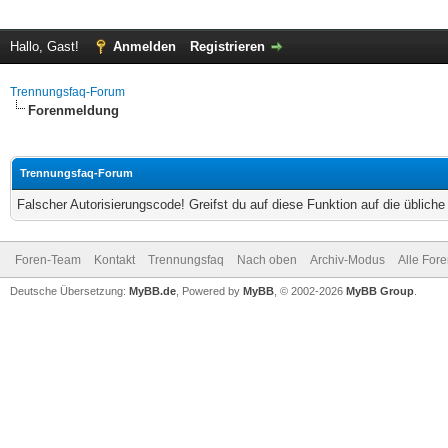
Hallo, Gast!
Anmelden
Registrieren
Trennungsfaq-Forum
Forenmeldung
Trennungsfaq-Forum
Falscher Autorisierungscode! Greifst du auf diese Funktion auf die üblich
Foren-Team
Kontakt
Trennungsfaq
Nach oben
Archiv-Modus
Alle For
Deutsche Übersetzung:
MyBB.de
, Powered by
MyBB
, © 2002-2026
MyBB Group
.