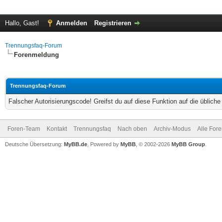
Hallo, Gast!
Anmelden
Registrieren
Trennungsfaq-Forum
Forenmeldung
Trennungsfaq-Forum
Falscher Autorisierungscode! Greifst du auf diese Funktion auf die üblich
Foren-Team
Kontakt
Trennungsfaq
Nach oben
Archiv-Modus
Alle For
Deutsche Übersetzung:
MyBB.de
, Powered by
MyBB
, © 2002-2026
MyBB Group
.