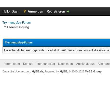
Hallo, Gast!
Anmelden
Registrieren
Trennungsfaq-Forum
Forenmeldung
Trennungsfaq-Forum
Falscher Autorisierungscode! Greifst du auf diese Funktion auf die üblich
Foren-Team
Kontakt
Trennungsfaq
Nach oben
Archiv-Modus
Alle For
Deutsche Übersetzung:
MyBB.de
, Powered by
MyBB
, © 2002-2026
MyBB Group
.