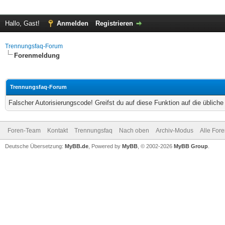
Hallo, Gast!
Anmelden
Registrieren
Trennungsfaq-Forum
Forenmeldung
Trennungsfaq-Forum
Falscher Autorisierungscode! Greifst du auf diese Funktion auf die üblich
Foren-Team
Kontakt
Trennungsfaq
Nach oben
Archiv-Modus
Alle For
Deutsche Übersetzung:
MyBB.de
, Powered by
MyBB
, © 2002-2026
MyBB Group
.