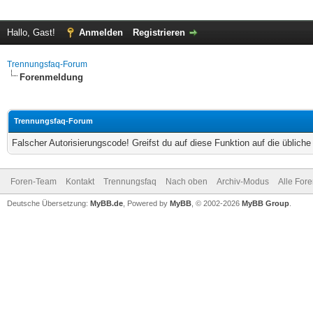
Hallo, Gast!
Anmelden
Registrieren
Trennungsfaq-Forum
Forenmeldung
Trennungsfaq-Forum
Falscher Autorisierungscode! Greifst du auf diese Funktion auf die üblich
Foren-Team
Kontakt
Trennungsfaq
Nach oben
Archiv-Modus
Alle For
Deutsche Übersetzung:
MyBB.de
, Powered by
MyBB
, © 2002-2026
MyBB Group
.