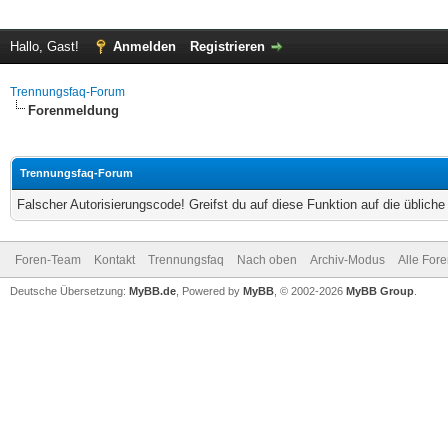
Hallo, Gast!
Anmelden
Registrieren
Trennungsfaq-Forum
Forenmeldung
Trennungsfaq-Forum
Falscher Autorisierungscode! Greifst du auf diese Funktion auf die üblich
Foren-Team
Kontakt
Trennungsfaq
Nach oben
Archiv-Modus
Alle For
Deutsche Übersetzung:
MyBB.de
, Powered by
MyBB
, © 2002-2026
MyBB Group
.