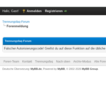
Hallo, Gast!
Anmelden
Registrieren
Trennungsfaq-Forum
Forenmeldung
Trennungsfaq-Forum
Falscher Autorisierungscode! Greifst du auf diese Funktion auf die üblich
Foren-Team
Kontakt
Trennungsfaq
Nach oben
Archiv-Modus
Alle For
Deutsche Übersetzung:
MyBB.de
, Powered by
MyBB
, © 2002-2026
MyBB Group
.