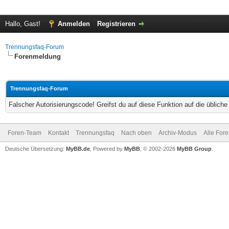
Hallo, Gast!
Anmelden
Registrieren
Trennungsfaq-Forum
Forenmeldung
Trennungsfaq-Forum
Falscher Autorisierungscode! Greifst du auf diese Funktion auf die üblich
Foren-Team
Kontakt
Trennungsfaq
Nach oben
Archiv-Modus
Alle For
Deutsche Übersetzung:
MyBB.de
, Powered by
MyBB
, © 2002-2026
MyBB Group
.