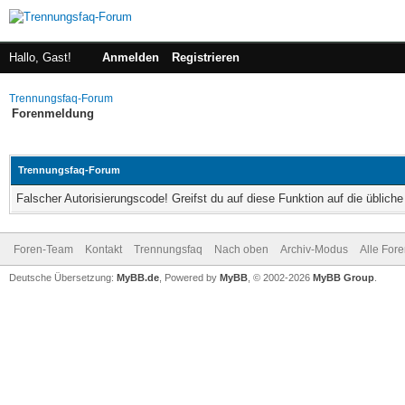
Hallo, Gast!
Anmelden
Registrieren
Trennungsfaq-Forum
Forenmeldung
Trennungsfaq-Forum
Falscher Autorisierungscode! Greifst du auf diese Funktion auf die üblic
Foren-Team
Kontakt
Trennungsfaq
Nach oben
Archiv-Modus
Alle For
Deutsche Übersetzung:
MyBB.de
, Powered by
MyBB
, © 2002-2026
MyBB Group
.