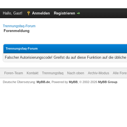
Hallo, Gast!
Anmelden
Registrieren
Trennungsfaq-Forum
Forenmeldung
Trennungsfaq-Forum
Falscher Autorisierungscode! Greifst du auf diese Funktion auf die üblich
Foren-Team
Kontakt
Trennungsfaq
Nach oben
Archiv-Modus
Alle For
Deutsche Übersetzung:
MyBB.de
, Powered by
MyBB
, © 2002-2026
MyBB Group
.