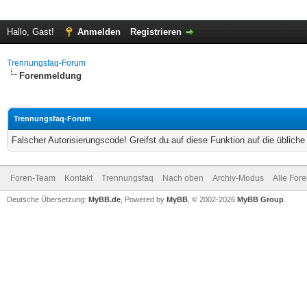
Hallo, Gast!
Anmelden
Registrieren
Trennungsfaq-Forum
Forenmeldung
Trennungsfaq-Forum
Falscher Autorisierungscode! Greifst du auf diese Funktion auf die üblich
Foren-Team
Kontakt
Trennungsfaq
Nach oben
Archiv-Modus
Alle For
Deutsche Übersetzung:
MyBB.de
, Powered by
MyBB
, © 2002-2026
MyBB Group
.