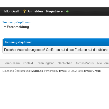
Hallo, Gast!
Anmelden
Registrieren
Trennungsfaq-Forum
Forenmeldung
Trennungsfaq-Forum
Falscher Autorisierungscode! Greifst du auf diese Funktion auf die üblich
Foren-Team
Kontakt
Trennungsfaq
Nach oben
Archiv-Modus
Alle For
Deutsche Übersetzung:
MyBB.de
, Powered by
MyBB
, © 2002-2026
MyBB Group
.