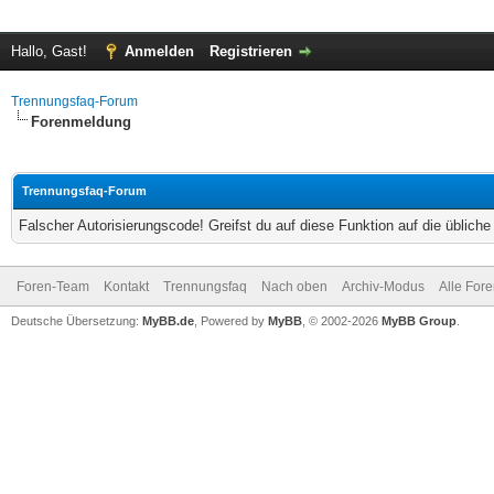
Hallo, Gast!
Anmelden
Registrieren
Trennungsfaq-Forum
Forenmeldung
Trennungsfaq-Forum
Falscher Autorisierungscode! Greifst du auf diese Funktion auf die üblich
Foren-Team
Kontakt
Trennungsfaq
Nach oben
Archiv-Modus
Alle For
Deutsche Übersetzung:
MyBB.de
, Powered by
MyBB
, © 2002-2026
MyBB Group
.