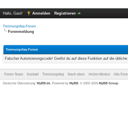
Hallo, Gast!
Anmelden
Registrieren
Trennungsfaq-Forum
Forenmeldung
Trennungsfaq-Forum
Falscher Autorisierungscode! Greifst du auf diese Funktion auf die üblich
Foren-Team
Kontakt
Trennungsfaq
Nach oben
Archiv-Modus
Alle For
Deutsche Übersetzung:
MyBB.de
, Powered by
MyBB
, © 2002-2026
MyBB Group
.