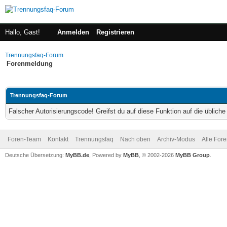
Hallo, Gast!
Anmelden
Registrieren
Trennungsfaq-Forum
Forenmeldung
Trennungsfaq-Forum
Falscher Autorisierungscode! Greifst du auf diese Funktion auf die üblich
Foren-Team
Kontakt
Trennungsfaq
Nach oben
Archiv-Modus
Alle For
Deutsche Übersetzung:
MyBB.de
, Powered by
MyBB
, © 2002-2026
MyBB Group
.